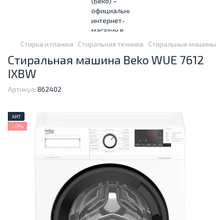
Стирка и глажка
Стиральная техника
Стиральные машины
Стиральная машина Beko WUE 7612
IXBW
Артикул:
862402
ХИТ
−17%