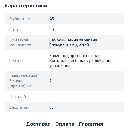
Характеристики
Глубина, см
45
Вага, кг
60
Додаткові
Самоочищення барабана,
можливості
Блокування від дітей
Захист від протікання води,
Безпека
Контроль дисбалансу, Блокування
управління
Завантаження
білизни
7
(прання), кг
Дисплей
є
Висота, см
85
Доставка
Оплата
Гарантия