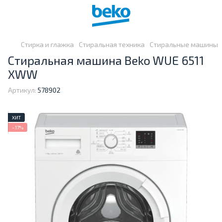
Стирка и глажка
Стиральная техника
Стиральные машины
Стиральная машина Beko WUE 6511
XWW
Артикул:
578902
ХИТ
−17%