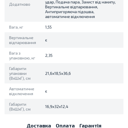
удар, Подача пара, Захист від накипу,
Додатково
Вертикальне відпарювання,
Антипригоряюча підошва,
автоматичне відключення
Вага, кг
1,55
Вертикальне
є
відпарювання
Вага з
2,35
упаковкою, кг
Габарити
упаковки
21,6х18,5х36,6
(ВхШхГ), см
Автоматичне
є
відключення
Габарити
16,9х32х12,4
(ВхШхГ), см
Доставка
Оплата
Гарантія