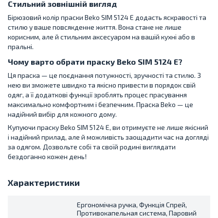
Стильний зовнішній вигляд
Бірюзовий колір праски Beko SIM 5124 E додасть яскравості та
стилю у ваше повсякденне життя. Вона стане не лише
корисним, але й стильним аксесуаром на вашій кухні або в
пральні.
Чому варто обрати праску Beko SIM 5124 E?
Ця праска — це поєднання потужності, зручності та стилю. З
нею ви зможете швидко та якісно привести в порядок свій
одяг, а її додаткові функції зроблять процес прасування
максимально комфортним і безпечним. Праска Beko — це
надійний вибір для кожного дому.
Купуючи праску Beko SIM 5124 E, ви отримуєте не лише якісний
і надійний прилад, але й можливість заощадити час на догляді
за одягом. Дозвольте собі та своїй родині виглядати
бездоганно кожен день!
Характеристики
Ергономічна ручка, Функція Спрей,
Противокапельная система, Паровий