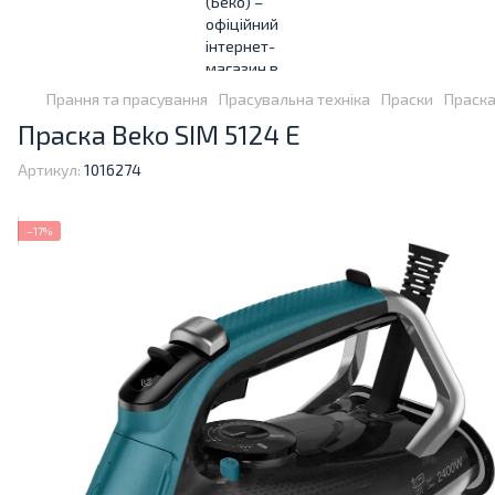
Прання та прасування
Прасувальна техніка
Праски
Праска
Праска Beko SIM 5124 E
Артикул:
1016274
−17%