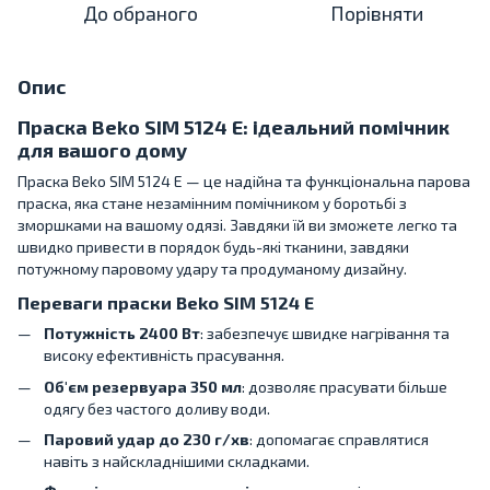
До обраного
Порівняти
Опис
Праска Beko SIM 5124 E: ідеальний помічник
для вашого дому
Праска Beko SIM 5124 E — це надійна та функціональна парова
праска, яка стане незамінним помічником у боротьбі з
зморшками на вашому одязі. Завдяки їй ви зможете легко та
швидко привести в порядок будь-які тканини, завдяки
потужному паровому удару та продуманому дизайну.
Переваги праски Beko SIM 5124 E
Потужність 2400 Вт
: забезпечує швидке нагрівання та
високу ефективність прасування.
Об'єм резервуара 350 мл
: дозволяє прасувати більше
одягу без частого доливу води.
Паровий удар до 230 г/хв
: допомагає справлятися
навіть з найскладнішими складками.