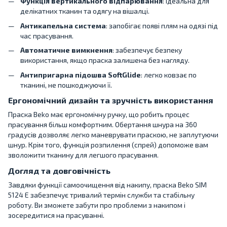
Функція вертикального відпарювання
: ідеальна для
делікатних тканин та одягу на вішалці.
Антикапельна система
: запобігає появі плям на одязі під
час прасування.
Автоматичне вимкнення
: забезпечує безпеку
використання, якщо праска залишена без нагляду.
Антипригарна підошва SoftGlide
: легко ковзає по
тканині, не пошкоджуючи її.
Ергономічний дизайн та зручність використання
Праска Beko має ергономічну ручку, що робить процес
прасування більш комфортним. Обертання шнура на 360
градусів дозволяє легко маневрувати праскою, не заплутуючи
шнур. Крім того, функція розпилення (спрей) допоможе вам
зволожити тканину для легшого прасування.
Догляд та довговічність
Завдяки функції самоочищення від накипу, праска Beko SIM
5124 E забезпечує тривалий термін служби та стабільну
роботу. Ви зможете забути про проблеми з накипом і
зосередитися на прасуванні.