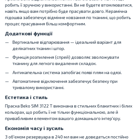
робить її зручною у використанні. Ви не будете втомлюватися,
навіть якщо вам потрібно буде прасувати довго. Керамічна
підошва забезпечує відмінне ковзання по тканині, що робить
процес прасування більш комфортним.
Додаткові функції
Вертикальне відпарювання — ідеальний варіант для
делікатних тканин і штор.
Функція розпилення (спрей) дозволяє зволожувати
тканину для легкого видалення складок.
Антикапельна система запобігає появі плям на одязі.
Автоматичне відключення забезпечує безпеку при
тривалому використанні.
Естетика і стиль
Праска Beko SIM 3122 T виконана в стильних блакитних і білих
кольорах, що робить її не тільки функціональною, але й
привабливим елементом вашого домашнього інтер'єру.
Економія часу і зусиль
З об'ємом резервуара в 240 мл вам не доведеться постійно