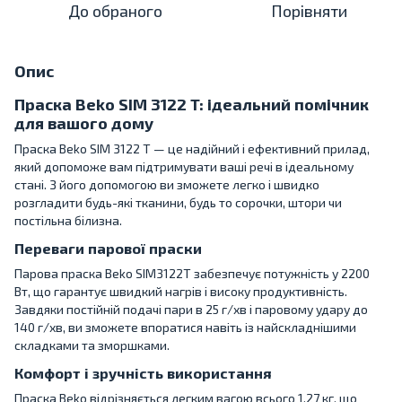
До обраного
Порівняти
Опис
Праска Beko SIM 3122 T: ідеальний помічник
для вашого дому
Праска Beko SIM 3122 T — це надійний і ефективний прилад,
який допоможе вам підтримувати ваші речі в ідеальному
стані. З його допомогою ви зможете легко і швидко
розгладити будь-які тканини, будь то сорочки, штори чи
постільна білизна.
Переваги парової праски
Парова праска Beko SIM3122T забезпечує потужність у 2200
Вт, що гарантує швидкий нагрів і високу продуктивність.
Завдяки постійній подачі пари в 25 г/хв і паровому удару до
140 г/хв, ви зможете впоратися навіть із найскладнішими
складками та зморшками.
Комфорт і зручність використання
Праска Beko відрізняється легким вагою всього 1.27 кг, що