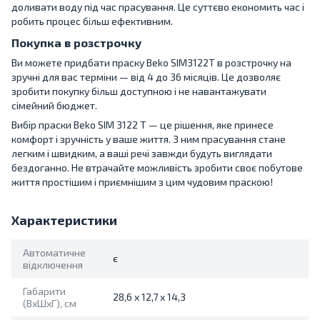
доливати воду під час прасування. Це суттєво економить час і
робить процес більш ефективним.
Покупка в розстрочку
Ви можете придбати праску Beko SIM3122T в розстрочку на
зручні для вас терміни — від 4 до 36 місяців. Це дозволяє
зробити покупку більш доступною і не навантажувати
сімейний бюджет.
Вибір праски Beko SIM 3122 T — це рішення, яке принесе
комфорт і зручність у ваше життя. З ним прасування стане
легким і швидким, а ваші речі завжди будуть виглядати
бездоганно. Не втрачайте можливість зробити своє побутове
життя простішим і приємнішим з цим чудовим праскою!
Характеристики
Автоматичне
є
відключення
Габарити
28,6 х 12,7 х 14,3
(ВхШхГ), см