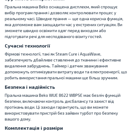
Пральна машина Beko оснащена дисплеєм, який спрощує
вибір програм прання і дозволяє контролювати процес у
реальному часі. Швидке прання — ще одна корисна функція,
яка допоможе вам заощадити час у екстрених ситуаціях. Ви
зможете швидко освіжити одяг перед виходом або
підготувати речі для несподіваного візиту гостей.
Сучасні технології
Фірмові технології, такі як Steam Cure і AquaWave,
забезпечують дбайливе ставлення до тканини і ефективне
видалення забруднень. Таймер і датчик зважування
допоможуть оптимізувати витрату води та електроенергії, що
робить використання пральної машини ще більш зручним.
Безпека і надійність
Пральна машина Beko WUE 8622 WBPSE має безліч функцій
безпеки, включаючи контроль дисбалансу та захист від
протікань води. Ці заходи гарантують, що ви можете
використовувати пристрій без зайвих турбот про безпеку
вашого дому.
Комплектація і розміри