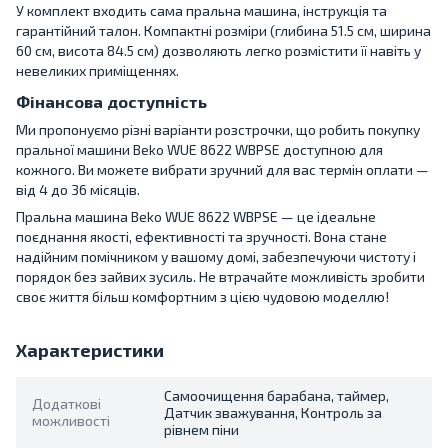
У комплект входить сама пральна машина, інструкція та
гарантійний талон. Компактні розміри (глибина 51.5 см, ширина
60 см, висота 84.5 см) дозволяють легко розмістити її навіть у
невеликих приміщеннях.
Фінансова доступність
Ми пропонуємо різні варіанти розстрочки, що робить покупку
пральної машини Beko WUE 8622 WBPSE доступною для
кожного. Ви можете вибрати зручний для вас термін оплати —
від 4 до 36 місяців.
Пральна машина Beko WUE 8622 WBPSE — це ідеальне
поєднання якості, ефективності та зручності. Вона стане
надійним помічником у вашому домі, забезпечуючи чистоту і
порядок без зайвих зусиль. Не втрачайте можливість зробити
своє життя більш комфортним з цією чудовою моделлю!
Характеристики
Самоочищення барабана, таймер,
Додаткові
Датчик зважування, Контроль за
можливості
рівнем піни