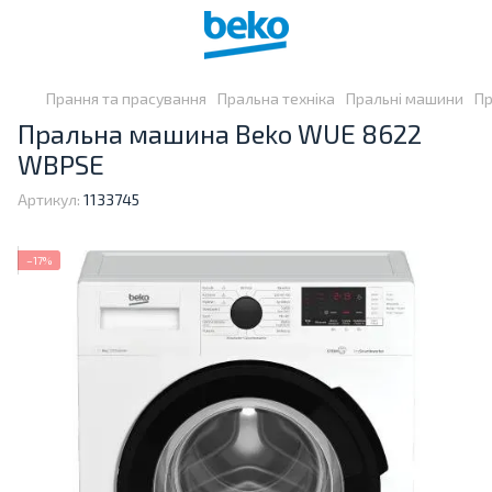
Прання та прасування
Пральна техніка
Пральні машини
Пр
Пральна машина Beko WUE 8622
WBPSE
Артикул:
1133745
−17%