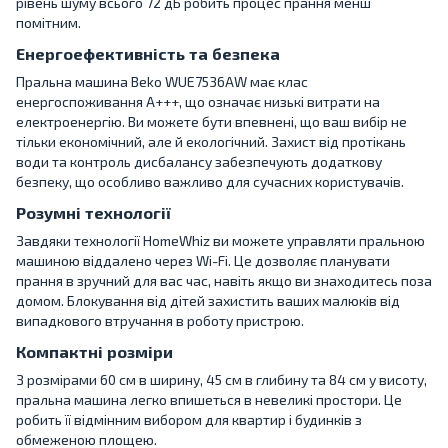
рівень шуму всього 72 дБ робить процес прання менш
помітним.
Енергоефективність та безпека
Пральна машина Beko WUE7536AW має клас
енергоспоживання A+++, що означає низькі витрати на
електроенергію. Ви можете бути впевнені, що ваш вибір не
тільки економічний, але й екологічний. Захист від протікань
води та контроль дисбалансу забезпечують додаткову
безпеку, що особливо важливо для сучасних користувачів.
Розумні технології
Завдяки технології HomeWhiz ви можете управляти пральною
машиною віддалено через Wi-Fi. Це дозволяє планувати
прання в зручний для вас час, навіть якщо ви знаходитесь поза
домом. Блокування від дітей захистить ваших малюків від
випадкового втручання в роботу пристрою.
Компактні розміри
З розмірами 60 см в ширину, 45 см в глибину та 84 см у висоту,
пральна машина легко впишеться в невеликі простори. Це
робить її відмінним вибором для квартир і будинків з
обмеженою площею.