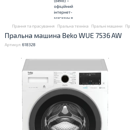
Прання та прасування
Пральна техніка
Пральні машини
Пр
Пральна машина Beko WUE 7536 AW
Артикул:
618328