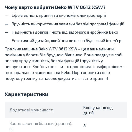
Чому варто вибрати Beko WTV 8612 XSW?
Ефективність прання та економія електроенергії
Зручність використання завдяки безлічі програм і функцій
Надійність і довговічність від відомого виробника Beko
Естетичний дизайн, який впишеться в будь-який інтер'єр
Пральна машина Beko WTV 8612 XSW – це ваш надійний
помічник у боротьбі з брудною білизною. Вона поєднує в собі
високу продуктивність, безліч функцій і зручність у
використанні. Зробіть своє життя простішим і комфортнішим з
цією пральною машиною від Beko. Пора оновити свою
побутову техніку та насолоджуватися якістю прання!
Характеристики
Блокування від
Додаткові можливості
дітей
Завантаження білизни (прання),
8
кг