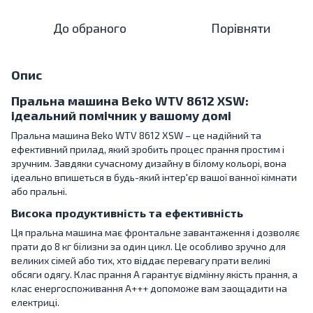
До обраного
Порівняти
Опис
Пральна машина Beko WTV 8612 XSW:
ідеальний помічник у вашому домі
Пральна машина Beko WTV 8612 XSW – це надійний та
ефективний прилад, який зробить процес прання простим і
зручним. Завдяки сучасному дизайну в білому кольорі, вона
ідеально впишеться в будь-який інтер'єр вашої ванної кімнати
або пральні.
Висока продуктивність та ефективність
Ця пральна машина має фронтальне завантаження і дозволяє
прати до 8 кг білизни за один цикл. Це особливо зручно для
великих сімей або тих, хто віддає перевагу прати великі
обсяги одягу. Клас прання A гарантує відмінну якість прання, а
клас енергоспоживання A+++ допоможе вам заощадити на
електриці.