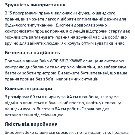
Зручність використання
З 15 програмами прання, включаючи функцію швидкого
прання, ви зможете легко підібрати оптимальний режим для
будь-якого типу тканини. Дисплей дозволяє зручно
контролювати процес прання, а функція відстрочки старту дає
можливість запланувати прання на зручний час. Це особливо
зручно для зайнятих людей, які хочуть оптимізувати свій час.
Безпека та надійність
Пральна машина Beko WRE 6612 XWWE оснащена системою
контролю дисбалансу та контролю рівня піни, що забезпечує
безпеку роботи пристрою. Ви можете бути впевнені, що ваше
прання пройде без збоїв і неприємних ситуацій.
Компактні розміри
З розмірами 60 см в ширину та 44 см в глибину, ця модель
відмінно впишеться в будь-який простір, навіть у невелику
ванну чи кухню. Висота в 84 см робить її зручною для
встановлення під стільницею.
Якість від виробника
Виробник Beko славиться своєю якістю та надійністю. Пральна