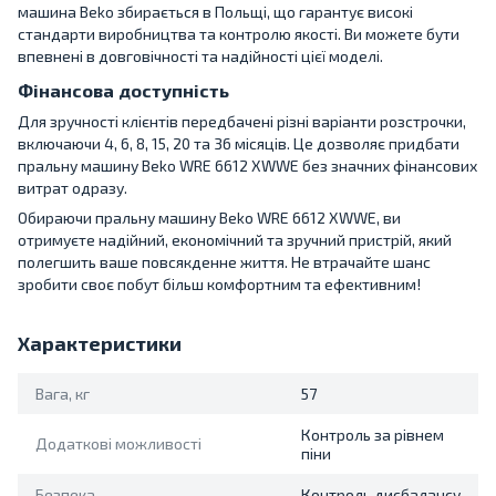
машина Beko збирається в Польщі, що гарантує високі
стандарти виробництва та контролю якості. Ви можете бути
впевнені в довговічності та надійності цієї моделі.
Фінансова доступність
Для зручності клієнтів передбачені різні варіанти розстрочки,
включаючи 4, 6, 8, 15, 20 та 36 місяців. Це дозволяє придбати
пральну машину Beko WRE 6612 XWWE без значних фінансових
витрат одразу.
Обираючи пральну машину Beko WRE 6612 XWWE, ви
отримуєте надійний, економічний та зручний пристрій, який
полегшить ваше повсякденне життя. Не втрачайте шанс
зробити своє побут більш комфортним та ефективним!
Характеристики
Вага, кг
57
Контроль за рівнем
Додаткові можливості
піни
Безпека
Контроль дисбалансу