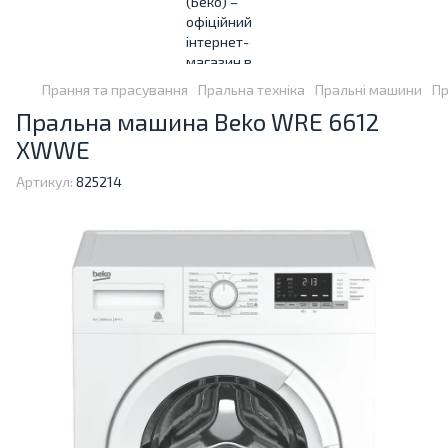
Прання та прасування
Пральна техніка
Пральні машини
Пр
Пральна машина Beko WRE 6612
XWWE
Артикул:
825214