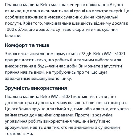
Пральна машина Beko має клас енергоспоживання A+, що
означає, що вона економить ваші гроші на електроенергії. Це
особливо важливо в умовах сучасних цін на комунальні
послуги. Крім того, максимальна швидкість віджиму досягає
1000 об/хв, що дозволяє суттєво скоротити час сушіння
білизни.
Комфорт та тиша
З максимальним рівнем шуму всього 72 дБ, Beko WML 51021
працює досить тихо, що робить її ідеальним вибором для
використання в будь-який час доби. Ви можете запустити
прання навіть вночі, не турбуючись про те, що шум
заважатиме вашому відпочинку.
Зручність використання
Пральна машина Beko WML 51021 має місткість 5 кг, що
дозволяє прати досить велику кількість білизни за один раз.
Це особливо зручно для сімей з дітьми або для тих, хто часто
займається домашніми справами. Просте і зрозуміле
управління робить використання машини інтуїтивно
зрозумілим, навіть для тих, хто не знайомий з сучасними
технологіями.