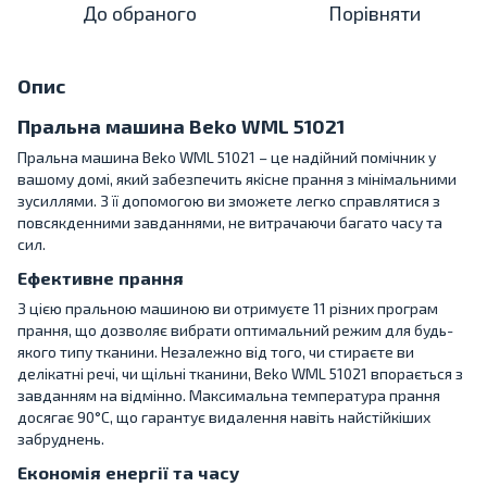
До обраного
Порівняти
Опис
Пральна машина Beko WML 51021
Пральна машина Beko WML 51021 – це надійний помічник у
вашому домі, який забезпечить якісне прання з мінімальними
зусиллями. З її допомогою ви зможете легко справлятися з
повсякденними завданнями, не витрачаючи багато часу та
сил.
Ефективне прання
З цією пральною машиною ви отримуєте 11 різних програм
прання, що дозволяє вибрати оптимальний режим для будь-
якого типу тканини. Незалежно від того, чи стираєте ви
делікатні речі, чи щільні тканини, Beko WML 51021 впорається з
завданням на відмінно. Максимальна температура прання
досягає 90°C, що гарантує видалення навіть найстійкіших
забруднень.
Економія енергії та часу