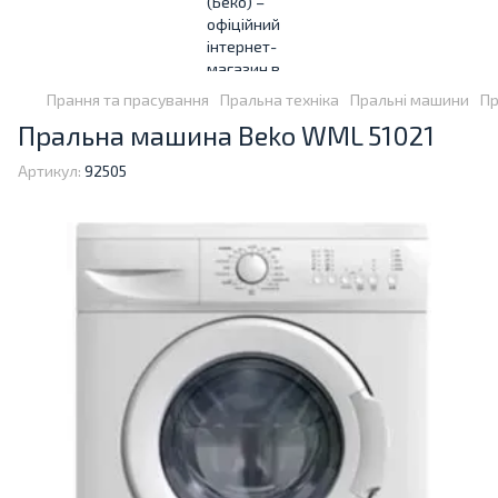
Прання та прасування
Пральна техніка
Пральні машини
Пр
Пральна машина Beko WML 51021
Артикул:
92505