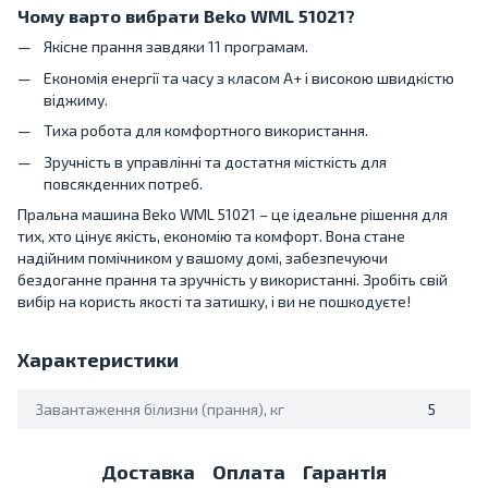
Чому варто вибрати Beko WML 51021?
Якісне прання завдяки 11 програмам.
Економія енергії та часу з класом A+ і високою швидкістю
віджиму.
Тиха робота для комфортного використання.
Зручність в управлінні та достатня місткість для
повсякденних потреб.
Пральна машина Beko WML 51021 – це ідеальне рішення для
тих, хто цінує якість, економію та комфорт. Вона стане
надійним помічником у вашому домі, забезпечуючи
бездоганне прання та зручність у використанні. Зробіть свій
вибір на користь якості та затишку, і ви не пошкодуєте!
Характеристики
Завантаження білизни (прання), кг
5
Доставка
Оплата
Гарантія