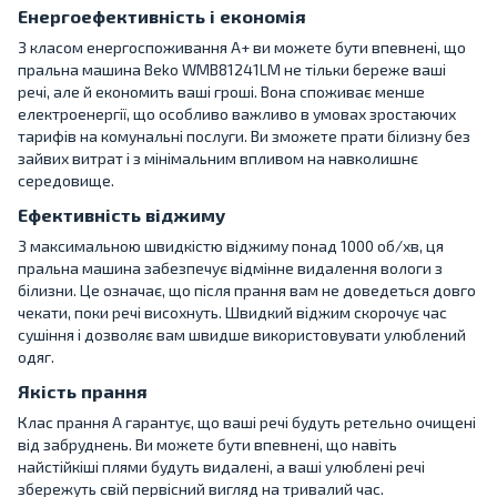
Енергоефективність і економія
З класом енергоспоживання A+ ви можете бути впевнені, що
пральна машина Beko WMB81241LM не тільки береже ваші
речі, але й економить ваші гроші. Вона споживає менше
електроенергії, що особливо важливо в умовах зростаючих
тарифів на комунальні послуги. Ви зможете прати білизну без
зайвих витрат і з мінімальним впливом на навколишнє
середовище.
Ефективність віджиму
З максимальною швидкістю віджиму понад 1000 об/хв, ця
пральна машина забезпечує відмінне видалення вологи з
білизни. Це означає, що після прання вам не доведеться довго
чекати, поки речі висохнуть. Швидкий віджим скорочує час
сушіння і дозволяє вам швидше використовувати улюблений
одяг.
Якість прання
Клас прання A гарантує, що ваші речі будуть ретельно очищені
від забруднень. Ви можете бути впевнені, що навіть
найстійкіші плями будуть видалені, а ваші улюблені речі
збережуть свій первісний вигляд на тривалий час.