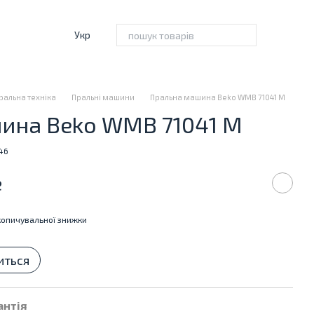
Укр
ральна техніка
Пральні машини
Пральна машина Beko WMB 71041 M
ина Beko WMB 71041 M
46
е
опичувальної знижки
иться
антія