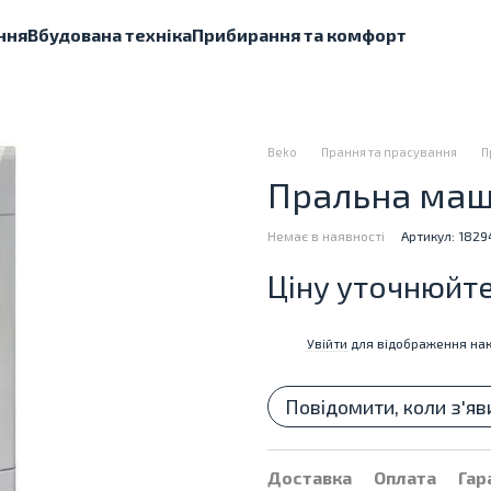
ння
Вбудована техніка
Прибирання та комфорт
Beko
Прання та прасування
П
Пральна маш
Немає в наявності
Артикул: 1829
Ціну уточнюйт
Увійти
для відображення нак
%
Повідомити, коли з'яв
Доставка
Оплата
Гар