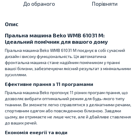
До обраного
Порівняти
Опис
Пральна машина Beko WMB 61031 M:
ідеальний помічник для вашого дому
Пральна машина Beko WMB 61031 M поєднує в собі сучасний
дизайн і високу функціональність. Ця автоматична
фронтальна машина стане надійним помічником у пранні
вашої білизни, забезпечуючи якісний результат з мінімальними
зусиллями.
Ефективне прання з 11 програмами
Пральна машина Beko пропонує 11 різних програм прання, що
дозволяє вибрати оптимальний режим для будь-якого типу
тканини. Ви зможете легко справлятися з делікатними речами,
спортивним одягом або повсякденною білизною. Завдяки
цьому, ви отримаєте не лише чисте, але й дбайливе ставлення
до ваших речей.
Економія енергії та води