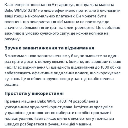
Клас енергоспоживання A+ гарантує, що пральна машина
Beko WMB61031M не лише ефективно прати, але й економити
ваші гроші на комунальних платежах. Ви можете бути
впевнені, що використання цієї машини не призведе до
значного збільшення витрат на електроенергію. Це особливо
важливо в умовах сучасного світу, де кожна копійка на
рахунку.
Зручне завантаження та віджимання
З максимальною завантаженням у 6 кг, ви зможете за один
раз прати досить велику кількість білизни, що заощадить ваш
час. Клас віджимання C і швидкість віджимання до 1000 об/хв
забезпечують ефективне видалення вологи, що скорочує час
сушіння. Це особливо зручно, якщо у вас є діти або велика
родина.
Простота у використанні
Пральна машина Beko WMB 61031 M розроблена з
урахуванням зручності користувача. Інтуїтивно зрозуміле
управління дозволяє легко вибирати потрібні програми і
налаштування. Навіть якщо ви не є експертом у техніці, ви
швидко розберетеся з функціями цієї машини.