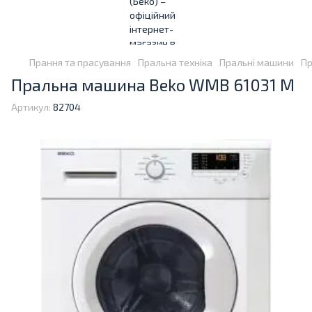
Прання та прасування
Пральна техніка
Пральні машини
Пр
Пральна машина Beko WMB 61031 M
Артикул:
82704