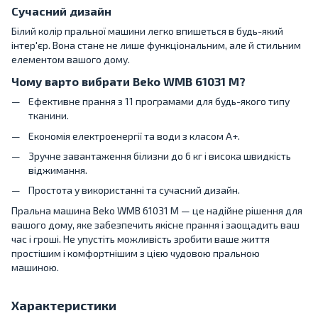
Сучасний дизайн
Білий колір пральної машини легко впишеться в будь-який
інтер'єр. Вона стане не лише функціональним, але й стильним
елементом вашого дому.
Чому варто вибрати Beko WMB 61031 M?
Ефективне прання з 11 програмами для будь-якого типу
тканини.
Економія електроенергії та води з класом A+.
Зручне завантаження білизни до 6 кг і висока швидкість
віджимання.
Простота у використанні та сучасний дизайн.
Пральна машина Beko WMB 61031 M — це надійне рішення для
вашого дому, яке забезпечить якісне прання і заощадить ваш
час і гроші. Не упустіть можливість зробити ваше життя
простішим і комфортнішим з цією чудовою пральною
машиною.
Характеристики