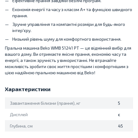
Ефективне прання завдяки безлічі програм.
Економія енергії та часу з класом A+ та функцією швидкого
прання.
Зручне управління та компактні розміри для будь-якого
інтер'єру.
Низький рівень шуму для комфортного використання.
Пральна машина Beko WMB 51241 PT — це відмінний вибір для
вашого дому. Ви отримаєте якісне прання, економію часу та
енергії, а також зручність у використанні. Не втрачайте
можливість зробити своє життя простішим і комфортнішим з
цією надійною пральною машиною від Beko!
Характеристики
Завантаження білизни (прання), кг
5
Дисплей
є
Глубина, см
45