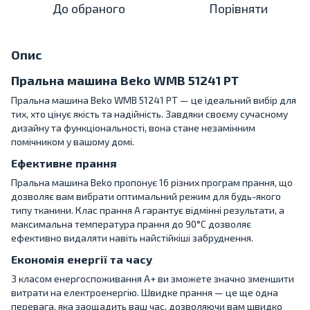
До обраного
Порівняти
Опис
Пральна машина Beko WMB 51241 PT
Пральна машина Beko WMB 51241 PT — це ідеальний вибір для
тих, хто цінує якість та надійність. Завдяки своєму сучасному
дизайну та функціональності, вона стане незамінним
помічником у вашому домі.
Ефективне прання
Пральна машина Beko пропонує 16 різних програм прання, що
дозволяє вам вибрати оптимальний режим для будь-якого
типу тканини. Клас прання А гарантує відмінні результати, а
максимальна температура прання до 90°C дозволяє
ефективно видаляти навіть найстійкіші забруднення.
Економія енергії та часу
З класом енергоспоживання A+ ви зможете значно зменшити
витрати на електроенергію. Швидке прання — це ще одна
перевага, яка заощадить ваш час, дозволяючи вам швидко