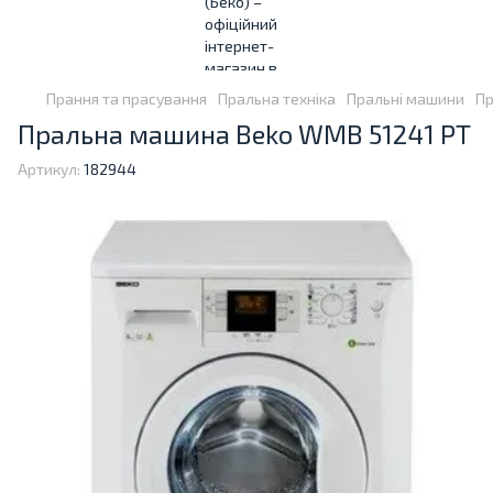
Прання та прасування
Пральна техніка
Пральні машини
Пр
Пральна машина Beko WMB 51241 PT
Артикул:
182944