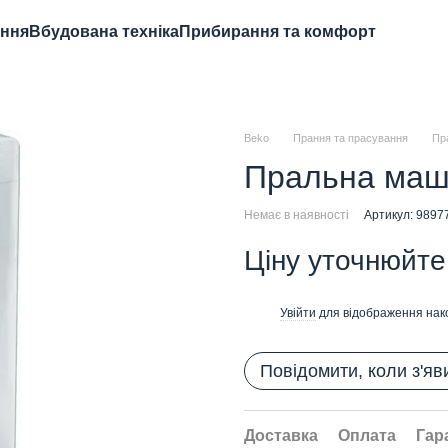
ання
Вбудована техніка
Прибирання та комфорт
Beko
Прання та прасування
Пр
Пральна маш
Немає в наявності
Артикул: 9897
Ціну уточнюйте
Увійти
для відображення нак
%
Повідомити, коли з'яв
Доставка
Оплата
Гар