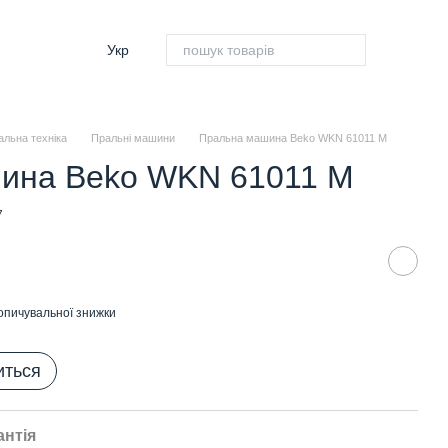
Укр
альна техніка
Пральні машини
Пральна машина Beko WKN 61011 M
ина Beko WKN 61011 M
7
опичувальної знижки
иться
антія