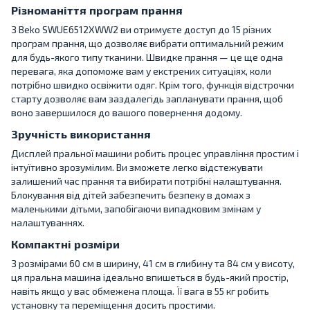
Різноманіття програм прання
З Beko SWUE6512XWW2 ви отримуєте доступ до 15 різних
програм прання, що дозволяє вибрати оптимальний режим
для будь-якого типу тканини. Швидке прання — це ще одна
перевага, яка допоможе вам у екстрених ситуаціях, коли
потрібно швидко освіжити одяг. Крім того, функція відстрочки
старту дозволяє вам заздалегідь запланувати прання, щоб
воно завершилося до вашого повернення додому.
Зручність використання
Дисплей пральної машини робить процес управління простим і
інтуїтивно зрозумілим. Ви зможете легко відстежувати
залишений час прання та вибирати потрібні налаштування.
Блокування від дітей забезпечить безпеку в домах з
маленькими дітьми, запобігаючи випадковим змінам у
налаштуваннях.
Компактні розміри
З розмірами 60 см в ширину, 41 см в глибину та 84 см у висоту,
ця пральна машина ідеально впишеться в будь-який простір,
навіть якщо у вас обмежена площа. Її вага в 55 кг робить
установку та переміщення досить простими.