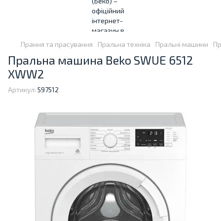
Прання та прасування
Пральна техніка
Пральні машини
Пр
Пральна машина Beko SWUE 6512
XWW2
Артикул:
597512