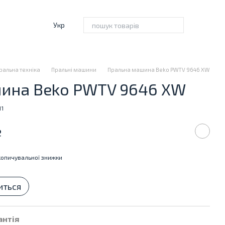
Укр
ральна техніка
Пральні машини
Пральна машина Beko PWTV 9646 XW
ина Beko PWTV 9646 XW
11
е
опичувальної знижки
иться
антія