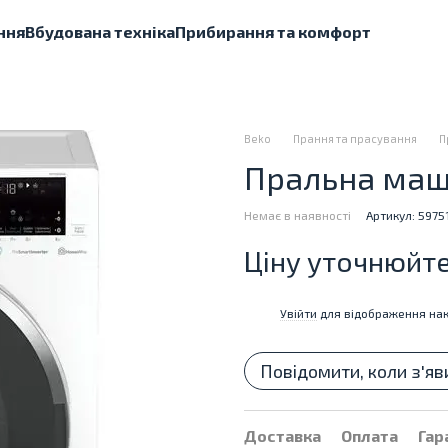
ння
Вбудована техніка
Прибирання та комфорт
Beko
Прання та прасування
П
Пральна маш
Немає в наявності
Артикул: 5975
Ціну уточнюйт
Увійти
для відображення нак
%
Повідомити, коли з'яв
Доставка
Оплата
Гар