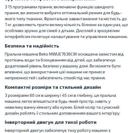
З 15 програмами прання, включаючи функцію швидкого
прання, ви зможете вибрати оптимальний режим для будь-
якого типу тканини. Фронтальне завантаження та місткість до
7 кг дозволяють прати велику кількість білизни за один раз, що
особливо зручно для сімей з дітьми. Дисплей з зрозумілим
інтерфейсом полегшує налаштування та управління машиною.
Безпека та надійність
Пральна машина Beko MWUE7636CW оснащена захистом від
протікань води та блокуванням від дітей, що забезпечує
додатковий рівень безпеки у вашому домі. Ви можете бути
впевнені, що використання цієї машини не принесе
неприємностей і забезпечить спокій під час прання.
Компактні розміри та стильний дизайн
З розмірами 60 см в ширину і 45 см в глибину, ця пральна
машина легко впишеться в будь-який простір, навіть у
невелику ванну кімнату або кухню. Білий колір та сучасний
дизайн роблять її стильним доповненням вашого інтер'єру.
Інверторний двигун для тихої роботи
Інверторний двигун забезпечує тиху роботу машини з