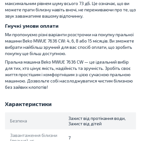
максимальним рівнем шуму всього 73 дБ. Це означає, що ви
можете прати білизну навіть вночі, не переживаючи про те, що
звук заважатиме вашому відпочинку.
Гнучкі умови оплати
Ми пропонуємо різні варіанти розстрочки на покупку пральної
машини Beko MWUE 7636 CW: 4, 6, 8 або 15 місяців. Ви зможете
вибрати найбільш зручний для вас спосіб оплати, що зробить
покупку ще більш доступною.
Пральна машина Beko MWUE 7636 CW — це ідеальний вибір
для тих, хто цінує якість, надійність та зручність. Зробіть своє
життя простішим і комфортнішим з цією сучасною пральною
машиною. Дозвольте собі насолоджуватися чистим білизною
без зайвих клопотів!
Характеристики
Захист від протікання води,
Безпека
Захист від дітей
Завантаження білизни
7
(прання), кг