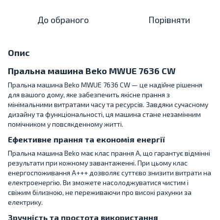
До обраного
Порівняти
Опис
Пральна машина Beko MWUE 7636 CW
Пральна машина Beko MWUE 7636 CW — це надійне рішення
для вашого дому, яке забезпечить якісне прання з
мінімальними витратами часу та ресурсів. Завдяки сучасному
дизайну та функціональності, ця машина стане незамінним
помічником у повсякденному житті.
Ефективне прання та економія енергії
Пральна машина Beko має клас прання A, що гарантує відмінні
результати при кожному завантаженні. При цьому клас
енергоспоживання A+++ дозволяє суттєво знизити витрати на
електроенергію. Ви зможете насолоджуватися чистим і
свіжим білизною, не переживаючи про високі рахунки за
електрику.
Зручність та простота використання