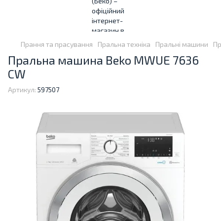
Прання та прасування
Пральна техніка
Пральні машини
Пр
Пральна машина Beko MWUE 7636
CW
Артикул:
597507