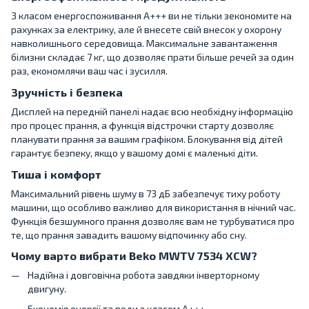
З класом енергоспоживання A+++ ви не тільки зекономите на
рахунках за електрику, але й внесете свій внесок у охорону
навколишнього середовища. Максимальне завантаження
білизни складає 7 кг, що дозволяє прати більше речей за один
раз, економлячи ваш час і зусилля.
Зручність і безпека
Дисплей на передній панелі надає всю необхідну інформацію
про процес прання, а функція відстрочки старту дозволяє
планувати прання за вашим графіком. Блокування від дітей
гарантує безпеку, якщо у вашому домі є маленькі діти.
Тиша і комфорт
Максимальний рівень шуму в 73 дБ забезпечує тиху роботу
машини, що особливо важливо для використання в нічний час.
Функція безшумного прання дозволяє вам не турбуватися про
те, що прання завадить вашому відпочинку або сну.
Чому варто вибрати Beko MWTV 7534 XCW?
Надійна і довговічна робота завдяки інверторному
двигуну.
Економія енергії та води з класом A+++.