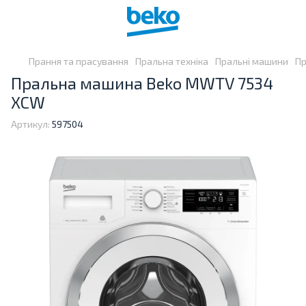
Прання та прасування
Пральна техніка
Пральні машини
Пр
Пральна машина Beko MWTV 7534
XCW
Артикул:
597504