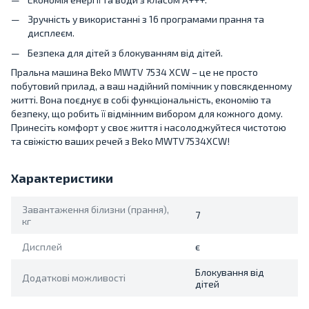
Зручність у використанні з 16 програмами прання та
дисплеєм.
Безпека для дітей з блокуванням від дітей.
Пральна машина Beko MWTV 7534 XCW – це не просто
побутовий прилад, а ваш надійний помічник у повсякденному
житті. Вона поєднує в собі функціональність, економію та
безпеку, що робить її відмінним вибором для кожного дому.
Принесіть комфорт у своє життя і насолоджуйтеся чистотою
та свіжістю ваших речей з Beko MWTV7534XCW!
Характеристики
Завантаження білизни (прання),
7
кг
Дисплей
є
Блокування від
Додаткові можливості
дітей