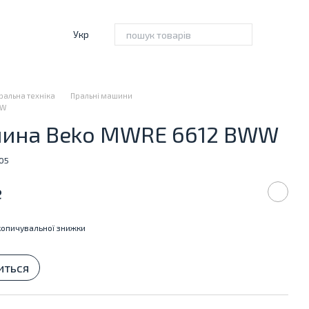
Укр
ральна техніка
Пральні машини
WW
ина Beko MWRE 6612 BWW
905
е
опичувальної знижки
иться