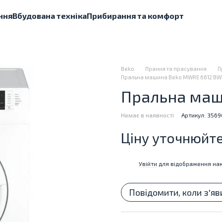
ння
Вбудована техніка
Прибирання та комфорт
Beko
Прання та прасування
П
Пральна машина Beko MWRE 6612 B
Пральна маш
Немає в наявності
Артикул: 356
Ціну уточнюйт
Увійти
для відображення нак
%
Повідомити, коли з'яв