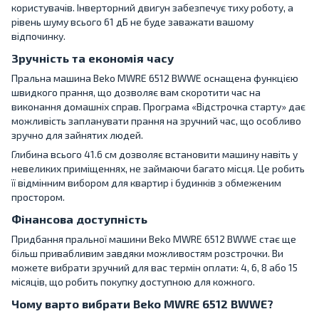
користувачів. Інверторний двигун забезпечує тиху роботу, а
рівень шуму всього 61 дБ не буде заважати вашому
відпочинку.
Зручність та економія часу
Пральна машина Beko MWRE 6512 BWWE оснащена функцією
швидкого прання, що дозволяє вам скоротити час на
виконання домашніх справ. Програма «Відстрочка старту» дає
можливість запланувати прання на зручний час, що особливо
зручно для зайнятих людей.
Глибина всього 41.6 см дозволяє встановити машину навіть у
невеликих приміщеннях, не займаючи багато місця. Це робить
її відмінним вибором для квартир і будинків з обмеженим
простором.
Фінансова доступність
Придбання пральної машини Beko MWRE 6512 BWWE стає ще
більш привабливим завдяки можливостям розстрочки. Ви
можете вибрати зручний для вас термін оплати: 4, 6, 8 або 15
місяців, що робить покупку доступною для кожного.
Чому варто вибрати Beko MWRE 6512 BWWE?