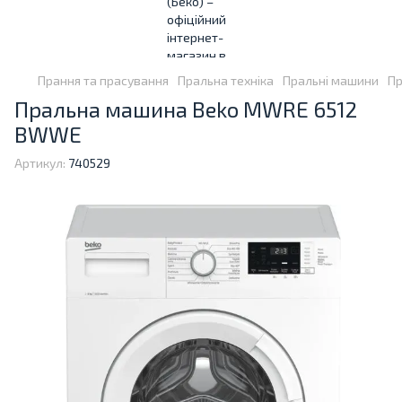
Прання та прасування
Пральна техніка
Пральні машини
Пр
Пральна машина Beko MWRE 6512
BWWE
Артикул:
740529