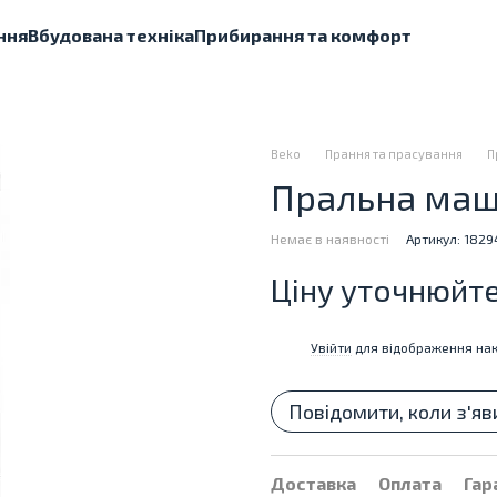
ння
Вбудована техніка
Прибирання та комфорт
Beko
Прання та прасування
П
Пральна маши
Немає в наявності
Артикул: 1829
Ціну уточнюйт
Увійти
для відображення нак
%
Повідомити, коли з'яв
Доставка
Оплата
Гар