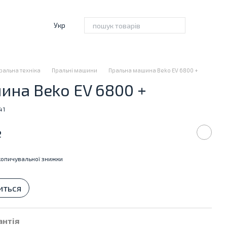
Укр
ральна техніка
Пральні машини
Пральна машина Beko EV 6800 +
на Beko EV 6800 +
41
е
опичувальної знижки
иться
антія