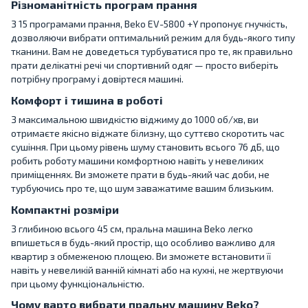
Різноманітність програм прання
З 15 програмами прання, Beko EV-5800 +Y пропонує гнучкість,
дозволяючи вибрати оптимальний режим для будь-якого типу
тканини. Вам не доведеться турбуватися про те, як правильно
прати делікатні речі чи спортивний одяг — просто виберіть
потрібну програму і довіртеся машині.
Комфорт і тишина в роботі
З максимальною швидкістю віджиму до 1000 об/хв, ви
отримаєте якісно віджате білизну, що суттєво скоротить час
сушіння. При цьому рівень шуму становить всього 76 дБ, що
робить роботу машини комфортною навіть у невеликих
приміщеннях. Ви зможете прати в будь-який час доби, не
турбуючись про те, що шум заважатиме вашим близьким.
Компактні розміри
З глибиною всього 45 см, пральна машина Beko легко
впишеться в будь-який простір, що особливо важливо для
квартир з обмеженою площею. Ви зможете встановити її
навіть у невеликій ванній кімнаті або на кухні, не жертвуючи
при цьому функціональністю.
Чому варто вибрати пральну машину Beko?