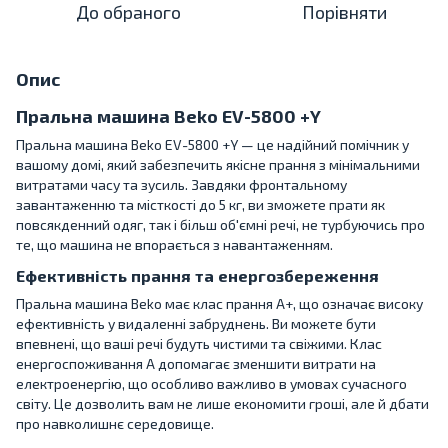
До обраного
Порівняти
Опис
Пральна машина Beko EV-5800 +Y
Пральна машина Beko EV-5800 +Y — це надійний помічник у
вашому домі, який забезпечить якісне прання з мінімальними
витратами часу та зусиль. Завдяки фронтальному
завантаженню та місткості до 5 кг, ви зможете прати як
повсякденний одяг, так і більш об'ємні речі, не турбуючись про
те, що машина не впорається з навантаженням.
Ефективність прання та енергозбереження
Пральна машина Beko має клас прання A+, що означає високу
ефективність у видаленні забруднень. Ви можете бути
впевнені, що ваші речі будуть чистими та свіжими. Клас
енергоспоживання A допомагає зменшити витрати на
електроенергію, що особливо важливо в умовах сучасного
світу. Це дозволить вам не лише економити гроші, але й дбати
про навколишнє середовище.