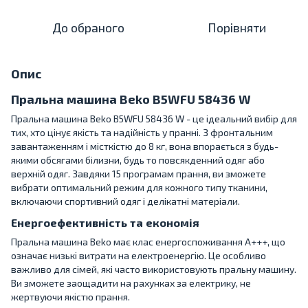
До обраного
Порівняти
Опис
Пральна машина Beko B5WFU 58436 W
Пральна машина Beko B5WFU 58436 W - це ідеальний вибір для
тих, хто цінує якість та надійність у пранні. З фронтальним
завантаженням і місткістю до 8 кг, вона впорається з будь-
якими обсягами білизни, будь то повсякденний одяг або
верхній одяг. Завдяки 15 програмам прання, ви зможете
вибрати оптимальний режим для кожного типу тканини,
включаючи спортивний одяг і делікатні матеріали.
Енергоефективність та економія
Пральна машина Beko має клас енергоспоживання A+++, що
означає низькі витрати на електроенергію. Це особливо
важливо для сімей, які часто використовують пральну машину.
Ви зможете заощадити на рахунках за електрику, не
жертвуючи якістю прання.