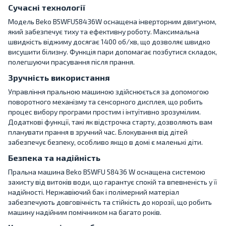
Сучасні технології
Модель Beko B5WFU58436W оснащена інверторним двигуном,
який забезпечує тиху та ефективну роботу. Максимальна
швидкість віджиму досягає 1400 об/хв, що дозволяє швидко
висушити білизну. Функція пари допомагає позбутися складок,
полегшуючи прасування після прання.
Зручність використання
Управління пральною машиною здійснюється за допомогою
поворотного механізму та сенсорного дисплея, що робить
процес вибору програми простим і інтуїтивно зрозумілим.
Додаткові функції, такі як відстрочка старту, дозволяють вам
планувати прання в зручний час. Блокування від дітей
забезпечує безпеку, особливо якщо в домі є маленькі діти.
Безпека та надійність
Пральна машина Beko B5WFU 58436 W оснащена системою
захисту від витоків води, що гарантує спокій та впевненість у її
надійності. Нержавіючий бак і полімерний матеріал
забезпечують довговічність та стійкість до корозії, що робить
машину надійним помічником на багато років.