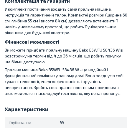
Комплектація та габарити
У комплект постачання входить сама пральна машина,
інструкція та гарантійний талон. Компактні розміри (ширина 60
см, глибина 55 см і висота 84 см) дозволяють встановити її
навіть у невеликому просторі, що робить її універсальним
рішенням для будь-якої квартири.
Фінансові можливості
Ви можете придбати пральну машину Beko B5WFU 58436 W в
розстрочку на термін від 4 до 36 місяців, що робить покупку
ще більш доступною.
Пральна машина Beko B5WFU 58436 W - це надійний і
функціональний помічник у вашому домі. Вона поєднує в собі
сучасні технології, енергоефективність і зручність
використання. Зробіть своє прання простішим і швидшим з
цією моделлю, і насолоджуйтеся якістю, яку вона пропонує.
Характеристики
Глубина, см
55