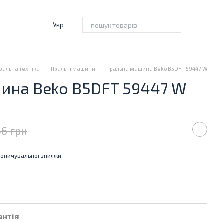
Укр
ральна техніка
Пральні машини
Пральна машина Beko B5DFT 59447 W
ина Beko B5DFT 59447 W
46 грн
опичувальної знижки
антія