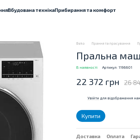
ння
Вбудована техніка
Прибирання та комфорт
Beko
Прання та прасування
П
Пральна маш
В наявності
Артикул: 1196601
22 372 грн
26 8
Увійти
для відображення нак
%
Купити
Доставка
Оплата
Гар