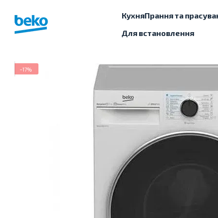
Перейти до основного контенту
Кухня
Прання та прасува
Для встановлення
−17%