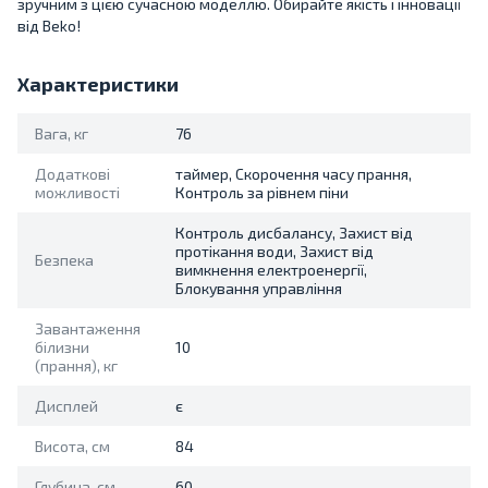
зручним з цією сучасною моделлю. Обирайте якість і інновації
від Beko!
Характеристики
Вага, кг
76
Додаткові
таймер, Скорочення часу прання,
можливості
Контроль за рівнем піни
Контроль дисбалансу, Захист від
протікання води, Захист від
Безпека
вимкнення електроенергії,
Блокування управління
Завантаження
білизни
10
(прання), кг
Дисплей
є
Висота, см
84
Глубина, см
60