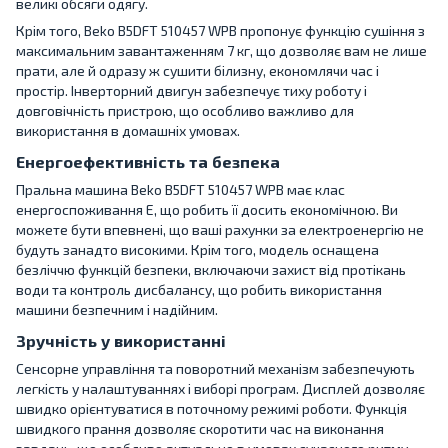
великі обсяги одягу.
Крім того, Beko B5DFT 510457 WPB пропонує функцію сушіння з
максимальним завантаженням 7 кг, що дозволяє вам не лише
прати, але й одразу ж сушити білизну, економлячи час і
простір. Інверторний двигун забезпечує тиху роботу і
довговічність пристрою, що особливо важливо для
використання в домашніх умовах.
Енергоефективність та безпека
Пральна машина Beko B5DFT 510457 WPB має клас
енергоспоживання E, що робить її досить економічною. Ви
можете бути впевнені, що ваші рахунки за електроенергію не
будуть занадто високими. Крім того, модель оснащена
безліччю функцій безпеки, включаючи захист від протікань
води та контроль дисбалансу, що робить використання
машини безпечним і надійним.
Зручність у використанні
Сенсорне управління та поворотний механізм забезпечують
легкість у налаштуваннях і виборі програм. Дисплей дозволяє
швидко орієнтуватися в поточному режимі роботи. Функція
швидкого прання дозволяє скоротити час на виконання