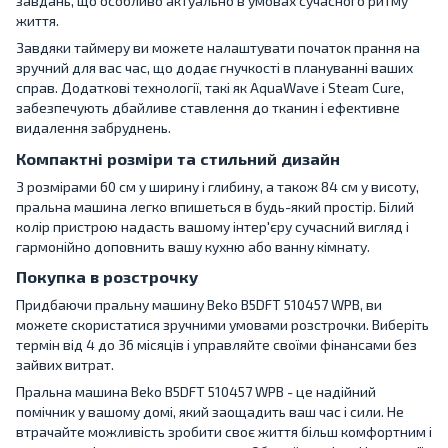
завдань, що особливо актуально в умовах сучасного ритму
життя.
Завдяки таймеру ви можете налаштувати початок прання на
зручний для вас час, що додає гнучкості в плануванні ваших
справ. Додаткові технології, такі як AquaWave і Steam Cure,
забезпечують дбайливе ставлення до тканин і ефективне
видалення забруднень.
Компактні розміри та стильний дизайн
З розмірами 60 см у ширину і глибину, а також 84 см у висоту,
пральна машина легко впишеться в будь-який простір. Білий
колір пристрою надасть вашому інтер'єру сучасний вигляд і
гармонійно доповнить вашу кухню або ванну кімнату.
Покупка в розстрочку
Придбаючи пральну машину Beko B5DFT 510457 WPB, ви
можете скористатися зручними умовами розстрочки. Виберіть
термін від 4 до 36 місяців і управляйте своїми фінансами без
зайвих витрат.
Пральна машина Beko B5DFT 510457 WPB - це надійний
помічник у вашому домі, який заощадить ваш час і сили. Не
втрачайте можливість зробити своє життя більш комфортним і