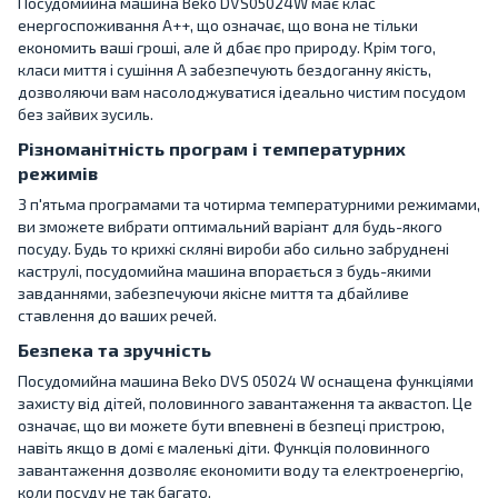
Посудомийна машина Beko DVS05024W має клас
енергоспоживання A++, що означає, що вона не тільки
економить ваші гроші, але й дбає про природу. Крім того,
класи миття і сушіння A забезпечують бездоганну якість,
дозволяючи вам насолоджуватися ідеально чистим посудом
без зайвих зусиль.
Різноманітність програм і температурних
режимів
З п'ятьма програмами та чотирма температурними режимами,
ви зможете вибрати оптимальний варіант для будь-якого
посуду. Будь то крихкі скляні вироби або сильно забруднені
каструлі, посудомийна машина впорається з будь-якими
завданнями, забезпечуючи якісне миття та дбайливе
ставлення до ваших речей.
Безпека та зручність
Посудомийна машина Beko DVS 05024 W оснащена функціями
захисту від дітей, половинного завантаження та аквастоп. Це
означає, що ви можете бути впевнені в безпеці пристрою,
навіть якщо в домі є маленькі діти. Функція половинного
завантаження дозволяє економити воду та електроенергію,
коли посуду не так багато.