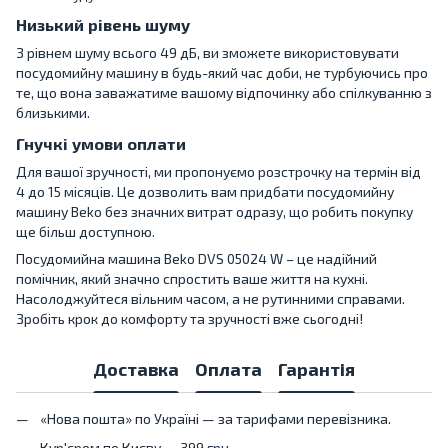
Низький рівень шуму
З рівнем шуму всього 49 дБ, ви зможете використовувати
посудомийну машину в будь-який час доби, не турбуючись про
те, що вона заважатиме вашому відпочинку або спілкуванню з
близькими.
Гнучкі умови оплати
Для вашої зручності, ми пропонуємо розстрочку на термін від
4 до 15 місяців. Це дозволить вам придбати посудомийну
машину Beko без значних витрат одразу, що робить покупку
ще більш доступною.
Посудомийна машина Beko DVS 05024 W – це надійний
помічник, який значно спростить ваше життя на кухні.
Насолоджуйтеся вільним часом, а не рутинними справами.
Зробіть крок до комфорту та зручності вже сьогодні!
Доставка
Оплата
Гарантія
«Нова пошта» по Україні — за тарифами перевізника.
Кур'єром по Києву — 399 грн.