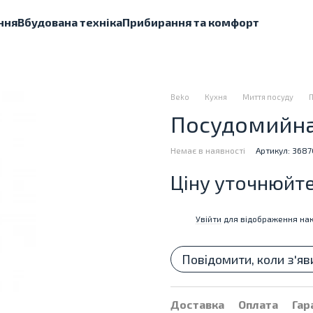
ння
Вбудована техніка
Прибирання та комфорт
Beko
Кухня
Миття посуду
Посудомийна
Немає в наявності
Артикул: 368
Ціну уточнюйт
Увійти
для відображення нак
%
Повідомити, коли з'яв
Доставка
Оплата
Гар