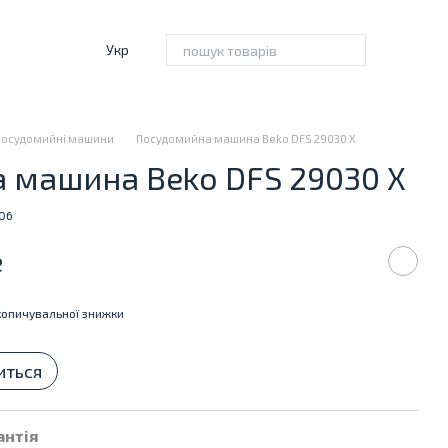
Укр
Посудомийні машини
Посудомийна машина Beko DFS 29030 X
 машина Beko DFS 29030 X
706
е
опичувальної знижки
иться
антія