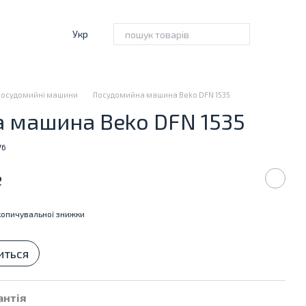
Укр
Посудомийні машини
Посудомийна машина Beko DFN 1535
 машина Beko DFN 1535
76
е
опичувальної знижки
иться
антія