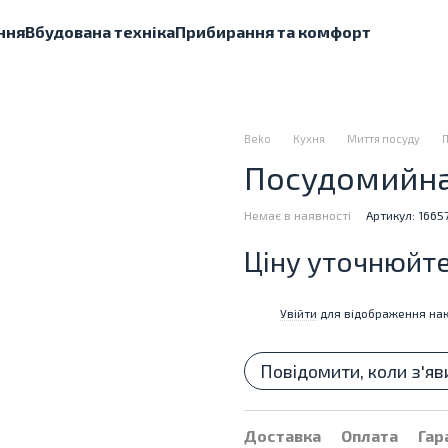
ння
Вбудована техніка
Прибирання та комфорт
Beko
Кухня
Миття посуду
Посудомийна
Немає в наявності
Артикул: 1665
Ціну уточнюйт
Увійти
для відображення нак
%
Повідомити, коли з'яв
Доставка
Оплата
Гар