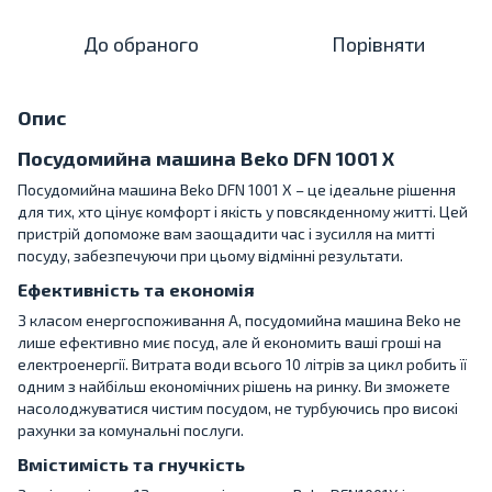
До обраного
Порівняти
Опис
Посудомийна машина Beko DFN 1001 X
Посудомийна машина Beko DFN 1001 X – це ідеальне рішення
для тих, хто цінує комфорт і якість у повсякденному житті. Цей
пристрій допоможе вам заощадити час і зусилля на митті
посуду, забезпечуючи при цьому відмінні результати.
Ефективність та економія
З класом енергоспоживання А, посудомийна машина Beko не
лише ефективно миє посуд, але й економить ваші гроші на
електроенергії. Витрата води всього 10 літрів за цикл робить її
одним з найбільш економічних рішень на ринку. Ви зможете
насолоджуватися чистим посудом, не турбуючись про високі
рахунки за комунальні послуги.
Вмістимість та гнучкість