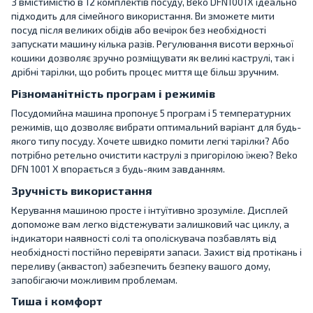
З вмістимістю в 12 комплектів посуду, Beko DFN1001X ідеально
підходить для сімейного використання. Ви зможете мити
посуд після великих обідів або вечірок без необхідності
запускати машину кілька разів. Регулювання висоти верхньої
кошики дозволяє зручно розміщувати як великі каструлі, так і
дрібні тарілки, що робить процес миття ще більш зручним.
Різноманітність програм і режимів
Посудомийна машина пропонує 5 програм і 5 температурних
режимів, що дозволяє вибрати оптимальний варіант для будь-
якого типу посуду. Хочете швидко помити легкі тарілки? Або
потрібно ретельно очистити каструлі з пригорілою їжею? Beko
DFN 1001 X впорається з будь-яким завданням.
Зручність використання
Керування машиною просте і інтуїтивно зрозуміле. Дисплей
допоможе вам легко відстежувати залишковий час циклу, а
індикатори наявності солі та ополіскувача позбавлять від
необхідності постійно перевіряти запаси. Захист від протікань і
переливу (аквастоп) забезпечить безпеку вашого дому,
запобігаючи можливим проблемам.
Тиша і комфорт