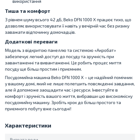
використання
Тиша та комфорт
З рівнем шуму всього 42 дБ, Beko DFN 1000 X працює тихо, що
дозволяє використовувати її навіть у вечірній час без ризику
заважати відпочинку домочадців.
Додаткові переваги
Модель з відкритою панеллю та системою «Акробат»
забезпечує легкий доступ до посуду та зручність при
завантаженні та вивантаженні. Це робить процес миття
посуду ще більш простим і приємним.
Посудомийна машина Beko DFN 1000 X – це надійний помічник
у вашому домі, який не лише полегшить повсякденні завдання,
але й допоможе заощадити час і ресурси. Інвестуйте в
комфорт і зручність вашого життя, вибравши цю високоякісну
посудомийну машину. Зробіть крок до більш простого та
приємного побуту вже сьогодні!
Характеристики
Витрата води,