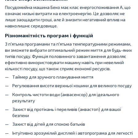
Посудомийна машина Беко має клас енергоспоживання А, що
означає низькі витрати на електроенергію. Це дозволяє не
лише заощадити гроші, але й знизити негативний вплив на
навколишнє середовище.
Різноманітність програм і функцій
З п'ятьма програмами та п'ятьма температурними режимами,
ви зможете вибрати оптимальний режим миття для будь-яких
типів посуду. Функція половинного завантаження дозволяє
ефективно використовувати машину навіть при невеликій
кількості посуду, що також сприяє економії ресурсів.
Таймер для зручного планування миття
Регулювання висоти верхньої кошики для великого посуду
Контроль чистоти води (аквасенсор) для ідеального
результату
Захист від протікань і переливів (аквастоп) для вашої
безпеки
Захист від дітей для спокою батьків
Інтуїтивно зрозумілий дисплей і автопрограма для легкості