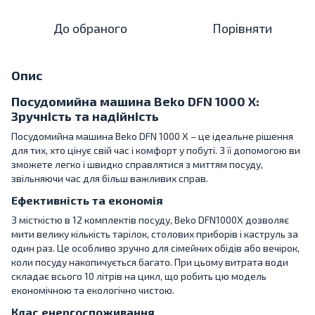
До обраного
Порівняти
Опис
Посудомийна машина Beko DFN 1000 X:
Зручність та надійність
Посудомийна машина Beko DFN 1000 X – це ідеальне рішення
для тих, хто цінує свій час і комфорт у побуті. З її допомогою ви
зможете легко і швидко справлятися з миттям посуду,
звільняючи час для більш важливих справ.
Ефективність та економія
З місткістю в 12 комплектів посуду, Beko DFN1000X дозволяє
мити велику кількість тарілок, столових приборів і каструль за
один раз. Це особливо зручно для сімейних обідів або вечірок,
коли посуду накопичується багато. При цьому витрата води
складає всього 10 літрів на цикл, що робить цю модель
економічною та екологічно чистою.
Клас енергоспоживання