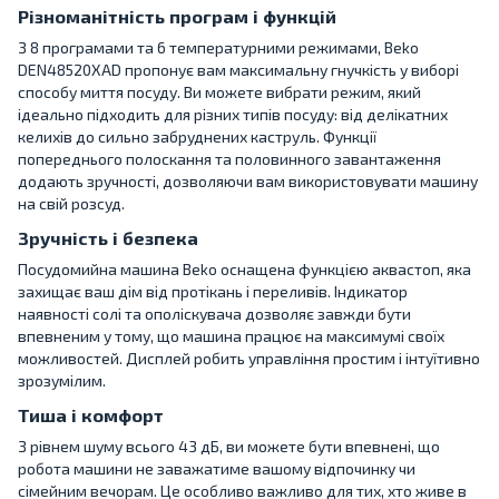
Різноманітність програм і функцій
З 8 програмами та 6 температурними режимами, Beko
DEN48520XAD пропонує вам максимальну гнучкість у виборі
способу миття посуду. Ви можете вибрати режим, який
ідеально підходить для різних типів посуду: від делікатних
келихів до сильно забруднених каструль. Функції
попереднього полоскання та половинного завантаження
додають зручності, дозволяючи вам використовувати машину
на свій розсуд.
Зручність і безпека
Посудомийна машина Beko оснащена функцією аквастоп, яка
захищає ваш дім від протікань і переливів. Індикатор
наявності солі та ополіскувача дозволяє завжди бути
впевненим у тому, що машина працює на максимумі своїх
можливостей. Дисплей робить управління простим і інтуїтивно
зрозумілим.
Тиша і комфорт
З рівнем шуму всього 43 дБ, ви можете бути впевнені, що
робота машини не заважатиме вашому відпочинку чи
сімейним вечорам. Це особливо важливо для тих, хто живе в