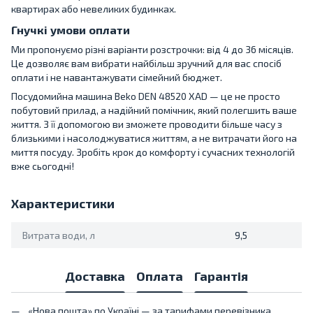
квартирах або невеликих будинках.
Гнучкі умови оплати
Ми пропонуємо різні варіанти розстрочки: від 4 до 36 місяців.
Це дозволяє вам вибрати найбільш зручний для вас спосіб
оплати і не навантажувати сімейний бюджет.
Посудомийна машина Beko DEN 48520 XAD — це не просто
побутовий прилад, а надійний помічник, який полегшить ваше
життя. З її допомогою ви зможете проводити більше часу з
близькими і насолоджуватися життям, а не витрачати його на
миття посуду. Зробіть крок до комфорту і сучасних технологій
вже сьогодні!
Характеристики
Витрата води, л
9,5
Доставка
Оплата
Гарантія
«Нова пошта» по Україні — за тарифами перевізника.