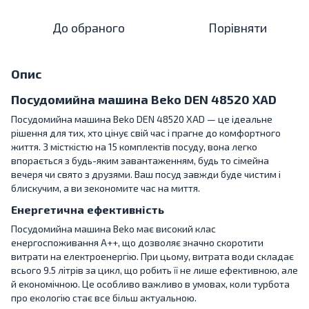
До обраного
Порівняти
Опис
Посудомийна машина Beko DEN 48520 XAD
Посудомийна машина Beko DEN 48520 XAD — це ідеальне
рішення для тих, хто цінує свій час і прагне до комфортного
життя. З місткістю на 15 комплектів посуду, вона легко
впорається з будь-яким завантаженням, будь то сімейна
вечеря чи свято з друзями. Ваш посуд завжди буде чистим і
блискучим, а ви зекономите час на миття.
Енергетична ефективність
Посудомийна машина Beko має високий клас
енергоспоживання A++, що дозволяє значно скоротити
витрати на електроенергію. При цьому, витрата води складає
всього 9.5 літрів за цикл, що робить її не лише ефективною, але
й економічною. Це особливо важливо в умовах, коли турбота
про екологію стає все більш актуальною.