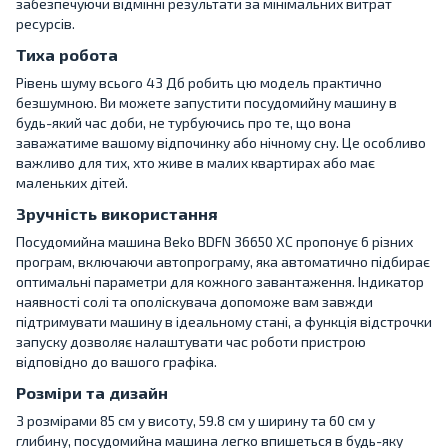
забезпечуючи відмінні результати за мінімальних витрат
ресурсів.
Тиха робота
Рівень шуму всього 43 Дб робить цю модель практично
безшумною. Ви можете запустити посудомийну машину в
будь-який час доби, не турбуючись про те, що вона
заважатиме вашому відпочинку або нічному сну. Це особливо
важливо для тих, хто живе в малих квартирах або має
маленьких дітей.
Зручність використання
Посудомийна машина Beko BDFN 36650 XC пропонує 6 різних
програм, включаючи автопрограму, яка автоматично підбирає
оптимальні параметри для кожного завантаження. Індикатор
наявності солі та ополіскувача допоможе вам завжди
підтримувати машину в ідеальному стані, а функція відстрочки
запуску дозволяє налаштувати час роботи пристрою
відповідно до вашого графіка.
Розміри та дизайн
З розмірами 85 см у висоту, 59.8 см у ширину та 60 см у
глибину, посудомийна машина легко впишеться в будь-яку