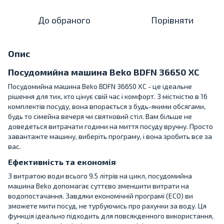
До обраного
Порівняти
Опис
Посудомийна машина Beko BDFN 36650 XC
Посудомийна машина Beko BDFN 36650 XC - це ідеальне
рішення для тих, хто цінує свій час і комфорт. З місткістю в 16
комплектів посуду, вона впорається з будь-якими обсягами,
будь то сімейна вечеря чи святковий стіл. Вам більше не
доведеться витрачати години на миття посуду вручну. Просто
завантажте машину, виберіть програму, і вона зробить все за
вас.
Ефективність та економія
З витратою води всього 9.5 літрів на цикл, посудомийна
машина Beko допомагає суттєво зменшити витрати на
водопостачання. Завдяки економічній програмі (ECO) ви
зможете мити посуд, не турбуючись про рахунки за воду. Ця
функція ідеально підходить для повсякденного використання,