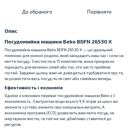
До обраного
Порівняти
Опис
Посудомийна машина Beko BDFN 26530 X
Посудомийна машина Beko BDFN 26530 X — це ідеальний
помічник для кожної родини, який заощадить ваш час і сили на
миття посуду. З місткістю в 15 комплектів, вона прекрасно
підходить для великих сімей або тих, хто часто приймає
гостей. Завдяки цьому, вам не доведеться турбуватися про те,
як розмістити весь посуд після свят або сімейних вечерь.
Ефективність і економія
Однією з ключових переваг посудомийної машини Beko є її
економічність. З витратою води всього 9.9 літрів за цикл, ви
зможете суттєво знизити свої комунальні витрати. А
економічна програма (ECO) дозволить вам мити посуд, не
жертвуючи якістю, і в той же час дбайливо ставитися до
ресурсів.