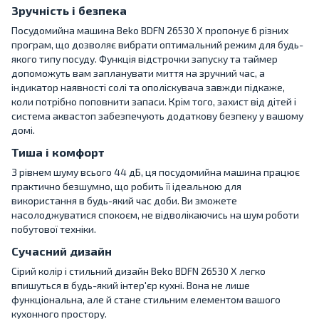
Зручність і безпека
Посудомийна машина Beko BDFN 26530 X пропонує 6 різних
програм, що дозволяє вибрати оптимальний режим для будь-
якого типу посуду. Функція відстрочки запуску та таймер
допоможуть вам запланувати миття на зручний час, а
індикатор наявності солі та ополіскувача завжди підкаже,
коли потрібно поповнити запаси. Крім того, захист від дітей і
система аквастоп забезпечують додаткову безпеку у вашому
домі.
Тиша і комфорт
З рівнем шуму всього 44 дБ, ця посудомийна машина працює
практично безшумно, що робить її ідеальною для
використання в будь-який час доби. Ви зможете
насолоджуватися спокоєм, не відволікаючись на шум роботи
побутової техніки.
Сучасний дизайн
Сірий колір і стильний дизайн Beko BDFN 26530 X легко
впишуться в будь-який інтер'єр кухні. Вона не лише
функціональна, але й стане стильним елементом вашого
кухонного простору.