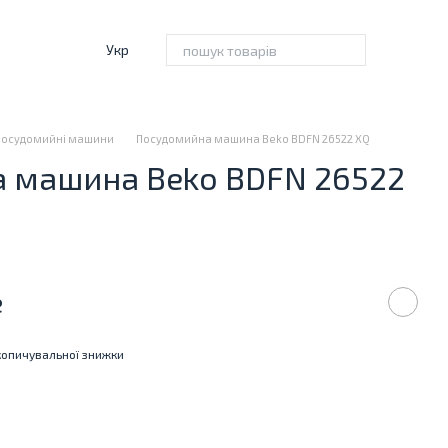
Укр
Посудомийні машини
Посудомийна машина Beko BDFN 26522 XQ
 машина Beko BDFN 26522
е
опичувальної знижки