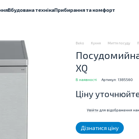
ння
Вбудована техніка
Прибирання та комфорт
Beko
Кухня
Миття посуду
Посудомийна
XQ
В наявності
Артикул: 1385560
Ціну уточнюйт
Увійти
для відображення нак
%
Дізнатися ціну