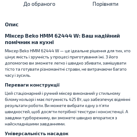
До обраного
Порівняти
Опис
Міксер Beko HMM 62444 W: Ваш надійний
помічник на кухні
Міксер Beko HMM 62444 W — це ідеальне рішення для тих, хто
цінує якість і зручність у процесі приготування їжі. З його
допомогою ви зможете легко і швидко збивати, замішувати
тісто та готувати різноманітні страви, не витрачаючи багато
часу і зусиль.
Переваги конструкції
Цей стаціонарний і ручний міксер виконаний у стильному
білому кольорі і має потужність 425 Вт, що забезпечує відмінні
результати роботи. Ви можете вибрати одну з п’яти
швидкостей, щоб досягти потрібної текстури і консистенції. А
завдяки турборежиму, ви зможете швидко впоратися з
найскладнішими завданнями.
Універсальність насадок