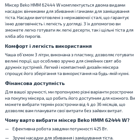
Міксер Beko HMM 62444 W комплектується двома видами
насадок: вінчиками для збивання і гачками для замішування
тіста. Насадки виготовлені з нержавіючої сталі, що гарантує
їхню довговічність і легкість у догляді. З їх допомогою ви
зможете легко готувати як легкі десерти, так і щільні тіста для
хліба або пирогів.
Комфорт і легкість використання
Чаша об’ємом 3 літри, виконана з пластику, дозволяє готувати
великі порції, що особливо зручно для сімейних свят або
дружніх зустрічей. Легкий і компактний дизайн міксера
спрощує його зберігання та використання на будь-якій кухні.
Фінансова доступність
Для вашої зручності, ми пропонуємо різні варіанти розстрочки
на покупку міксера, що робить його доступним для кожного. Ви
можете вибрати термін розстрочки від 4 до 36 місяців, що
дозволяє вам планувати свої витрати без зайвих витрат.
Чому варто вибрати міксер Beko HMM 62444 W?
Ефективна робота завдяки потужності 425 Вт.
Зручні насадки для збивання і замішування тіста.