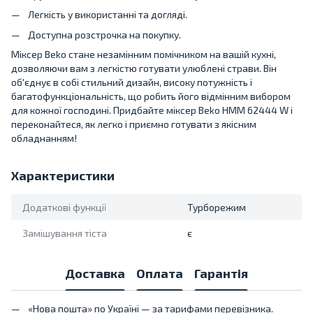
Легкість у використанні та догляді.
Доступна розстрочка на покупку.
Міксер Beko стане незамінним помічником на вашій кухні,
дозволяючи вам з легкістю готувати улюблені страви. Він
об'єднує в собі стильний дизайн, високу потужність і
багатофункціональність, що робить його відмінним вибором
для кожної господині. Придбайте міксер Beko HMM 62444 W і
переконайтеся, як легко і приємно готувати з якісним
обладнанням!
Характеристики
Додаткові функції
Турборежим
Замішування тіста
є
Доставка
Оплата
Гарантія
«Нова пошта» по Україні — за тарифами перевізника.