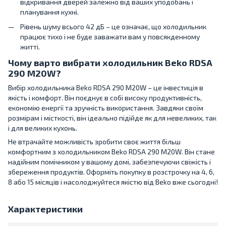
відкривання дверей залежно від ваших уподобань і
планування кухні.
Рівень шуму всього 42 дБ – це означає, що холодильник
працює тихо і не буде заважати вам у повсякденному
житті.
Чому варто вибрати холодильник Beko RDSA
290 M20W?
Вибір холодильника Beko RDSA 290 M20W – це інвестиція в
якість і комфорт. Він поєднує в собі високу продуктивність,
економію енергії та зручність використання. Завдяки своїм
розмірам і місткості, він ідеально підійде як для невеликих, так
і для великих кухонь.
Не втрачайте можливість зробити своє життя більш
комфортним з холодильником Beko RDSA 290 M20W. Він стане
надійним помічником у вашому домі, забезпечуючи свіжість і
збереження продуктів. Оформіть покупку в розстрочку на 4, 6,
8 або 15 місяців і насолоджуйтеся якістю від Beko вже сьогодні!
Характеристики