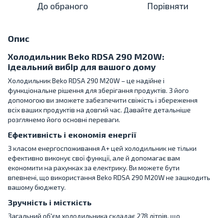
До обраного
Порівняти
Опис
Холодильник Beko RDSA 290 M20W:
ідеальний вибір для вашого дому
Холодильник Beko RDSA 290 M20W – це надійне і
функціональне рішення для зберігання продуктів. З його
допомогою ви зможете забезпечити свіжість і збереження
всіх ваших продуктів на довгий час. Давайте детальніше
розглянемо його основні переваги.
Ефективність і економія енергії
З класом енергоспоживання A+ цей холодильник не тільки
ефективно виконує свої функції, але й допомагає вам
економити на рахунках за електрику. Ви можете бути
впевнені, що використання Beko RDSA 290 M20W не зашкодить
вашому бюджету.
Зручність і місткість
Загальний об'єм холодильника складає 278 літрів, що