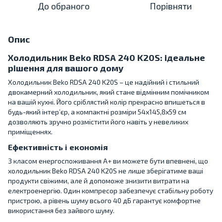
До обраного
Порівняти
Опис
Холодильник Beko RDSA 240 K20S: ідеальне
рішення для вашого дому
Холодильник Beko RDSA 240 K20S – це надійний і стильний
двокамерний холодильник, який стане відмінним помічником
на вашій кухні. Його сріблястий колір прекрасно впишеться в
будь-який інтер’єр, а компактні розміри 54x145,8x59 см
дозволяють зручно розмістити його навіть у невеликих
приміщеннях.
Ефективність і економія
З класом енергоспоживання A+ ви можете бути впевнені, що
холодильник Beko RDSA 240 K20S не лише зберігатиме ваші
продукти свіжими, але й допоможе знизити витрати на
електроенергію. Один компресор забезпечує стабільну роботу
пристрою, а рівень шуму всього 40 дБ гарантує комфортне
використання без зайвого шуму.