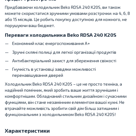
Придбаваючи холодильник Beko RDSA 240 K20S, ви також
можете скористатися зручними умовами розстрочки: на 4, 6, 8
або 15 місяців. Це робить покупку доступною для кожного, не
порушуючи ваш бюджет.
Переваги холодильника Beko RDSA 240 K20S
Економний клас енергоспоживання A+
Зручні скляні полиці для легкої організації продуктів
Антибактеріальний захист для збереження свіжості
Гнучкість в установці завдяки можливості
перенавішування дверей
Холодильник Beko RDSA 240 K20S – це не просто техніка, а
надійний помічник, який зробить ваше життя зручнішим і
комфортнішим. Обладнаний стильним дизайном і сучасними
функціями, він стане незамінним елементом вашої кухні. Не
втрачайте можливість зробити свій дім більш затишним і
функціональним з холодильником Beko RDSA 240 K20S!
Характеристики