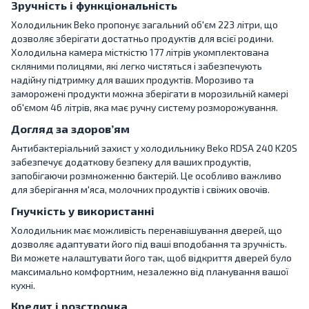
Зручність і функціональність
Холодильник Beko пропонує загальний об'єм 223 літри, що
дозволяє зберігати достатньо продуктів для всієї родини.
Холодильна камера місткістю 177 літрів укомплектована
скляними полицями, які легко чистяться і забезпечують
надійну підтримку для ваших продуктів. Морозиво та
заморожені продукти можна зберігати в морозильній камері
об'ємом 46 літрів, яка має ручну систему розморожування.
Догляд за здоров’ям
Антибактеріальний захист у холодильнику Beko RDSA 240 K20S
забезпечує додаткову безпеку для ваших продуктів,
запобігаючи розмноженню бактерій. Це особливо важливо
для зберігання м'яса, молочних продуктів і свіжих овочів.
Гнучкість у використанні
Холодильник має можливість перенавішування дверей, що
дозволяє адаптувати його під ваші вподобання та зручність.
Ви можете налаштувати його так, щоб відкриття дверей було
максимально комфортним, незалежно від планування вашої
кухні.
Кредит і розстрочка