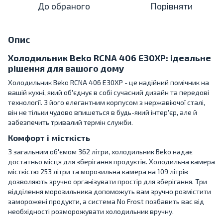
До обраного
Порівняти
Опис
Холодильник Beko RCNA 406 E30XP: ідеальне
рішення для вашого дому
Холодильник Beko RCNA 406 E30XP - це надійний помічник на
вашій кухні, який об'єднує в собі сучасний дизайн та передові
технології. З його елегантним корпусом з нержавіючої сталі,
він не тільки чудово впишеться в будь-який інтер'єр, але й
забезпечить тривалий термін служби.
Комфорт і місткість
З загальним об'ємом 362 літри, холодильник Beko надає
достатньо місця для зберігання продуктів. Холодильна камера
місткістю 253 літри та морозильна камера на 109 літрів
дозволяють зручно організувати простір для зберігання. Три
відділення морозильника допоможуть вам зручно розмістити
заморожені продукти, а система No Frost позбавить вас від
необхідності розморожувати холодильник вручну.