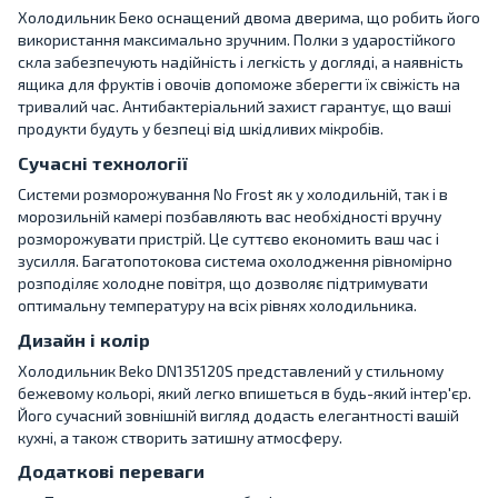
Холодильник Беко оснащений двома дверима, що робить його
використання максимально зручним. Полки з ударостійкого
скла забезпечують надійність і легкість у догляді, а наявність
ящика для фруктів і овочів допоможе зберегти їх свіжість на
тривалий час. Антибактеріальний захист гарантує, що ваші
продукти будуть у безпеці від шкідливих мікробів.
Сучасні технології
Системи розморожування No Frost як у холодильній, так і в
морозильній камері позбавляють вас необхідності вручну
розморожувати пристрій. Це суттєво економить ваш час і
зусилля. Багатопотокова система охолодження рівномірно
розподіляє холодне повітря, що дозволяє підтримувати
оптимальну температуру на всіх рівнях холодильника.
Дизайн і колір
Холодильник Beko DN135120S представлений у стильному
бежевому кольорі, який легко впишеться в будь-який інтер'єр.
Його сучасний зовнішній вигляд додасть елегантності вашій
кухні, а також створить затишну атмосферу.
Додаткові переваги