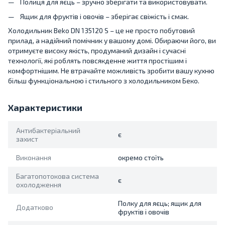
Полиця для яєць – зручно зберігати та використовувати.
Ящик для фруктів і овочів – зберігає свіжість і смак.
Холодильник Beko DN 135120 S – це не просто побутовий
прилад, а надійний помічник у вашому домі. Обираючи його, ви
отримуєте високу якість, продуманий дизайн і сучасні
технології, які роблять повсякденне життя простішим і
комфортнішим. Не втрачайте можливість зробити вашу кухню
більш функціональною і стильного з холодильником Беко.
Характеристики
Антибактеріальний
є
захист
Виконання
окремо стоїть
Багатопотокова система
є
охолодження
Полку для яєць; ящик для
Додатково
фруктів і овочів