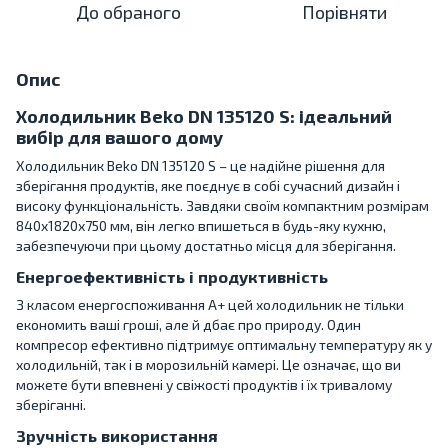
До обраного
Порівняти
Опис
Холодильник Beko DN 135120 S: ідеальний
вибір для вашого дому
Холодильник Beko DN 135120 S – це надійне рішення для
зберігання продуктів, яке поєднує в собі сучасний дизайн і
високу функціональність. Завдяки своїм компактним розмірам
840х1820х750 мм, він легко впишеться в будь-яку кухню,
забезпечуючи при цьому достатньо місця для зберігання.
Енергоефективність і продуктивність
З класом енергоспоживання A+ цей холодильник не тільки
економить ваші гроші, але й дбає про природу. Один
компресор ефективно підтримує оптимальну температуру як у
холодильній, так і в морозильній камері. Це означає, що ви
можете бути впевнені у свіжості продуктів і їх тривалому
зберіганні.
Зручність використання