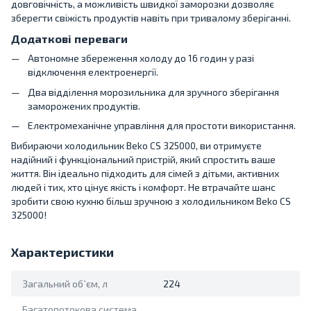
довговічність, а можливість швидкої заморозки дозволяє
зберегти свіжість продуктів навіть при тривалому зберіганні.
Додаткові переваги
Автономне збереження холоду до 16 годин у разі
відключення електроенергії.
Два відділення морозильника для зручного зберігання
заморожених продуктів.
Електромеханічне управління для простоти використання.
Вибираючи холодильник Beko CS 325000, ви отримуєте
надійний і функціональний пристрій, який спростить ваше
життя. Він ідеально підходить для сімей з дітьми, активних
людей і тих, хто цінує якість і комфорт. Не втрачайте шанс
зробити свою кухню більш зручною з холодильником Beko CS
325000!
Характеристики
Загальний об`єм, л
224
Багатопотокова система