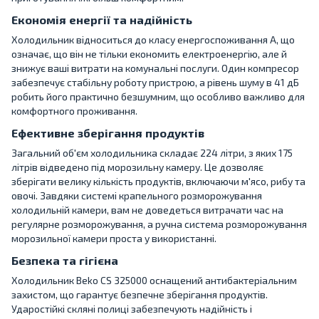
Економія енергії та надійність
Холодильник відноситься до класу енергоспоживання A, що
означає, що він не тільки економить електроенергію, але й
знижує ваші витрати на комунальні послуги. Один компресор
забезпечує стабільну роботу пристрою, а рівень шуму в 41 дБ
робить його практично безшумним, що особливо важливо для
комфортного проживання.
Ефективне зберігання продуктів
Загальний об'єм холодильника складає 224 літри, з яких 175
літрів відведено під морозильну камеру. Це дозволяє
зберігати велику кількість продуктів, включаючи м'ясо, рибу та
овочі. Завдяки системі крапельного розморожування
холодильній камери, вам не доведеться витрачати час на
регулярне розморожування, а ручна система розморожування
морозильної камери проста у використанні.
Безпека та гігієна
Холодильник Beko CS 325000 оснащений антибактеріальним
захистом, що гарантує безпечне зберігання продуктів.
Ударостійкі скляні полиці забезпечують надійність і