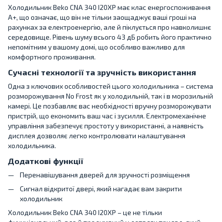
Холодильник Beko CNA 340 I20XP має клас енергоспоживання
A+, що означає, що він не тільки заощаджує ваші гроші на
рахунках за електроенергію, але й піклується про навколишнє
середовище. Рівень шуму всього 43 дБ робить його практично
непомітним у вашому домі, що особливо важливо для
комфортного проживання.
Сучасні технології та зручність використання
Одна з ключових особливостей цього холодильника – система
розморожування No Frost як у холодильній, так і в морозильній
камері. Це позбавляє вас необхідності вручну розморожувати
пристрій, що економить ваш час і зусилля. Електромеханічне
управління забезпечує простоту у використанні, а наявність
дисплея дозволяє легко контролювати налаштування
холодильника.
Додаткові функції
Перенавішування дверей для зручності розміщення
Сигнал відкритої двері, який нагадає вам закрити
холодильник
Холодильник Beko CNA 340 I20XP – це не тільки