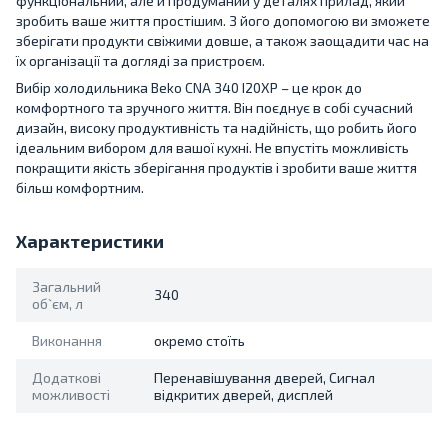
функціональний, але й продуманий у деталях прилад, який
зробить ваше життя простішим. З його допомогою ви зможете
зберігати продукти свіжими довше, а також заощадити час на
їх організації та догляді за пристроєм.
Вибір холодильника Beko CNA 340 I20XP – це крок до
комфортного та зручного життя. Він поєднує в собі сучасний
дизайн, високу продуктивність та надійність, що робить його
ідеальним вибором для вашої кухні. Не впустіть можливість
покращити якість зберігання продуктів і зробити ваше життя
більш комфортним.
Характеристики
Загальний
340
об`єм, л
Виконання
окремо стоїть
Додаткові
Перенавішування дверей, Сигнал
можливості
відкритих дверей, дисплей