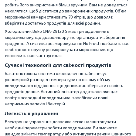
робить його використання більш зручним. Вам не доведеться
нахилятися, щоб дістатися до заморожених продуктів. Об'єм
морозильної камери становить 70 літрів, що дозволяє
зберігати достатньо продуктів для всієї родини.
Холодильник Beko CNA-29120 S має три відділення в
морозильнику, що дозволяє зручно організувати зберігання
продуктів. А система розморожування No Frost позбавить вас
необхідності вручну розморожувати морозильник, що
економить ваш час і зусилля.
Сучасні технології для свіжості продуктів
Багатопотокова система охолодження забезпечує
рівномірний розподіл температури по всьому об'єму
холодильного відділення, що допомагає зберігати свіжість
продуктів довше. Активний іонізатор додатково очищає
повітря всередині холодильника, запобігаючи появі
неприємних запахів і бактерій.
Легкість в управлінні
Електронне управління дозволяє легко налаштовувати
необхідні параметри роботи холодильника. Ви зможете
швидко змінити температуру або активувати режим швидкого