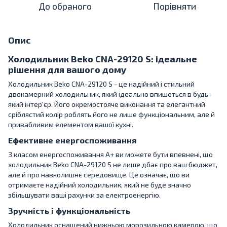
До обраного
Порівняти
Опис
Холодильник Beko CNA-29120 S: ідеальне
рішення для вашого дому
Холодильник Beko CNA-29120 S - це надійний і стильний
двокамерний холодильник, який ідеально впишеться в будь-
який інтер'єр. Його окремостояче виконання та елегантний
сріблястий колір роблять його не лише функціональним, але й
привабливим елементом вашої кухні.
Ефективне енергоспоживання
З класом енергоспоживання A+ ви можете бути впевнені, що
холодильник Beko CNA-29120 S не лише дбає про ваш бюджет,
але й про навколишнє середовище. Це означає, що ви
отримаєте надійний холодильник, який не буде значно
збільшувати ваші рахунки за електроенергію.
Зручність і функціональність
Холодильник оснащений нижньою морозильною камерою, що