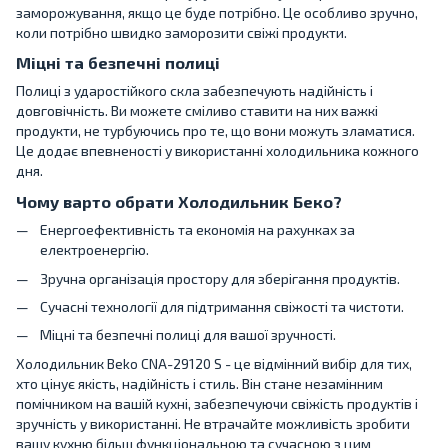
заморожування, якщо це буде потрібно. Це особливо зручно,
коли потрібно швидко заморозити свіжі продукти.
Міцні та безпечні полиці
Полиці з ударостійкого скла забезпечують надійність і
довговічність. Ви можете сміливо ставити на них важкі
продукти, не турбуючись про те, що вони можуть зламатися.
Це додає впевненості у використанні холодильника кожного
дня.
Чому варто обрати Холодильник Беко?
Енергоефективність та економія на рахунках за
електроенергію.
Зручна організація простору для зберігання продуктів.
Сучасні технології для підтримання свіжості та чистоти.
Міцні та безпечні полиці для вашої зручності.
Холодильник Beko CNA-29120 S - це відмінний вибір для тих,
хто цінує якість, надійність і стиль. Він стане незамінним
помічником на вашій кухні, забезпечуючи свіжість продуктів і
зручність у використанні. Не втрачайте можливість зробити
вашу кухню більш функціональною та сучасною з цим