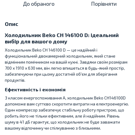
До обраного
Порівняти
Опис
Холодильник Beko CH 146100 D: ідеальний
вибір для вашого дому
Холодильник Beko CH 146100 D — це надійний і
функціональний двокамерний холодильник, який стане
відмінним помічником на вашій кухні. Завдяки своїм розмірам
700 x 1910 x 630 мм, він легко впишеться в будь-який простір,
забезпечуючи при цьому достатній об'єм для зберігання
продуктів.
Ефективність і економія
З класом енергоспоживання A, холодильник Beko CH146100D
допоможе вам суттєво скоротити витрати на електроенергію.
Один компресор забезпечує стабільну роботу пристрою, що
робить його не тільки ефективним, але й надійним. Рівень
шуму в 41 дБ гарантує, що холодильник не буде заважати
вашому відпочинку чи спілкуванню з близькими.