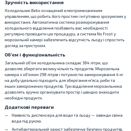
Зручність використання
Холодильник Beko оснащений електромеханічним
управлінням, що робить його простим і інтуїтивно зрозумілим у
використанні. Автоматична система розморожування
холодильного відділення позбавить вас необхідності
регулярно проводити цю процедуру, а система No Frost у
морозильній камері забезпечить відсутність льоду і спростить
догляд за пристроєм.
Об'єм і функціональність
Загальний об'єм холодильника складає 384 літри, що
дозволяє зберігати велику кількість продуктів. Морозильна
камера з об'ємом 298 літрів і потужністю заморожування 4 кг
на добу ідеально підходить для зберігання м'яса, риби та
інших заморожених продуктів. Три відділення морозильника
дозволять зручно організувати простір і швидко знаходити
необхідні продукти.
Додаткові переваги
Наявність диспенсера для води та льоду — завжди свіжа
вода під рукою.
Антибактеріальний захист забезпечує безпеку продуктів,