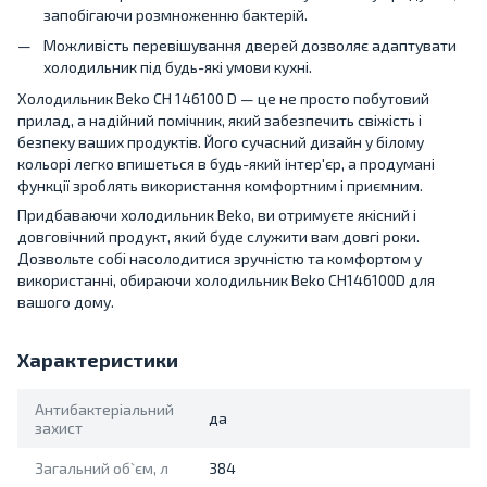
запобігаючи розмноженню бактерій.
Можливість перевішування дверей дозволяє адаптувати
холодильник під будь-які умови кухні.
Холодильник Beko CH 146100 D — це не просто побутовий
прилад, а надійний помічник, який забезпечить свіжість і
безпеку ваших продуктів. Його сучасний дизайн у білому
кольорі легко впишеться в будь-який інтер'єр, а продумані
функції зроблять використання комфортним і приємним.
Придбаваючи холодильник Beko, ви отримуєте якісний і
довговічний продукт, який буде служити вам довгі роки.
Дозвольте собі насолодитися зручністю та комфортом у
використанні, обираючи холодильник Beko CH146100D для
вашого дому.
Характеристики
Антибактеріальний
да
захист
Загальний об`єм, л
384