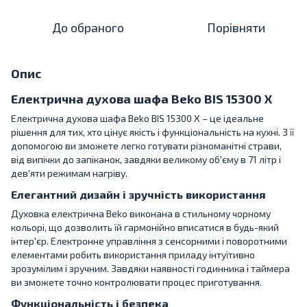
До обраного
Порівняти
Опис
Електрична духова шафа Beko BIS 15300 X
Електрична духова шафа Beko BIS 15300 X – це ідеальне
рішення для тих, хто цінує якість і функціональність на кухні. З її
допомогою ви зможете легко готувати різноманітні страви,
від випічки до запіканок, завдяки великому об'єму в 71 літр і
дев'яти режимам нагріву.
Елегантний дизайн і зручність використання
Духовка електрична Beko виконана в стильному чорному
кольорі, що дозволить їй гармонійно вписатися в будь-який
інтер'єр. Електронне управління з сенсорними і поворотними
елементами робить використання приладу інтуїтивно
зрозумілим і зручним. Завдяки наявності годинника і таймера
ви зможете точно контролювати процес приготування.
Функціональність і безпека