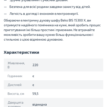
Безпека для всієї родини завдяки захисту від дітей.
Легкість в догляді і економія електроенергії.
Обираючи електричну духову шафу Beko BIS 15300 X, ви
отримуєте надійного помічника на кухні, який зробить процес
приготування їжі більш простим і приємним. Не втрачайте
можливість зробити вашу кухню більш функціональною і
стильною з цією відмінною духовкою.
Характеристики
Живлення,
220
В
Годинник
є
Дисплей
є
Висота, см
59,5
Дверцята
відкидна
духовки