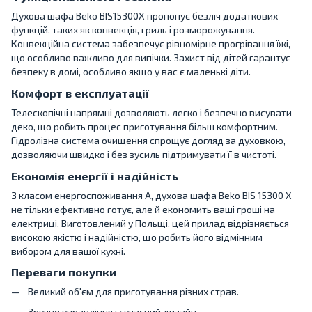
Духова шафа Beko BIS15300X пропонує безліч додаткових
функцій, таких як конвекція, гриль і розморожування.
Конвекційна система забезпечує рівномірне прогрівання їжі,
що особливо важливо для випічки. Захист від дітей гарантує
безпеку в домі, особливо якщо у вас є маленькі діти.
Комфорт в експлуатації
Телескопічні напрямні дозволяють легко і безпечно висувати
деко, що робить процес приготування більш комфортним.
Гідролізна система очищення спрощує догляд за духовкою,
дозволяючи швидко і без зусиль підтримувати її в чистоті.
Економія енергії і надійність
З класом енергоспоживання A, духова шафа Beko BIS 15300 X
не тільки ефективно готує, але й економить ваші гроші на
електриці. Виготовлений у Польщі, цей прилад відрізняється
високою якістю і надійністю, що робить його відмінним
вибором для вашої кухні.
Переваги покупки
Великий об'єм для приготування різних страв.
Зручне управління і сучасний дизайн.