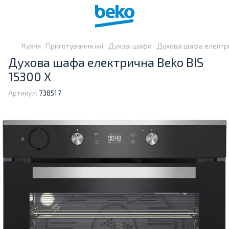
Кухня
Приготування їжі
Духові шафи
Духова шафа електри
Духова шафа електрична Beko BIS
15300 X
Артикул:
738517