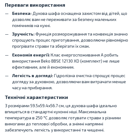
Переваги використання
Безпека:
Духова шафа оснащена захистом від дітей, що
дозволяє вам не переживати за безпеку маленьких
помічників на кухні.
Зручність:
Функція розморожування та конвекція значно
спрощують процес приготування, дозволяючи рівномірно
прогрівати страви та зберігати їх смак.
Економія енергії:
Клас енергоспоживання A робить
використання Beko BBSE 12130 XD (комплект) не лише
ефективним, але й економним.
Легкість в догляді:
Гідролізна очистка спрощує процес
догляду за духовкою, дозволяючи вам витрачати менше
часу на прибирання.
Технічні характеристики
З розмірами 59.5х59.4х56.7 см, ця духова шафа ідеально
впишеться в стандартні кухонні ніші. Максимальна
температура в 250 °C дозволяє готувати страви з різними
вимогами до теплової обробки, а знімні напрямні
забезпечують легкість у використанні та чищенні.