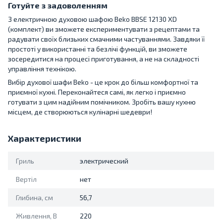
Готуйте з задоволенням
З електричною духовою шафою Beko BBSE 12130 XD
(комплект) ви зможете експериментувати з рецептами та
радувати своїх близьких смачними частуваннями. Завдяки її
простоті у використанні та безлічі функцій, ви зможете
зосередитися на процесі приготування, а не на складності
управління технікою.
Вибір духової шафи Beko - це крок до більш комфортної та
приємної кухні. Переконайтеся самі, як легко і приємно
готувати з цим надійним помічником. Зробіть вашу кухню
місцем, де створюються кулінарні шедеври!
Характеристики
Гриль
электрический
Вертіл
нет
Глибина, см
56,7
Живлення, В
220