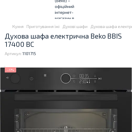
Кухня
Приготування їжі
Духові шафи
Духова шафа електри
Духова шафа електрична Beko BBIS
17400 BC
Артикул:
1101715
−17%