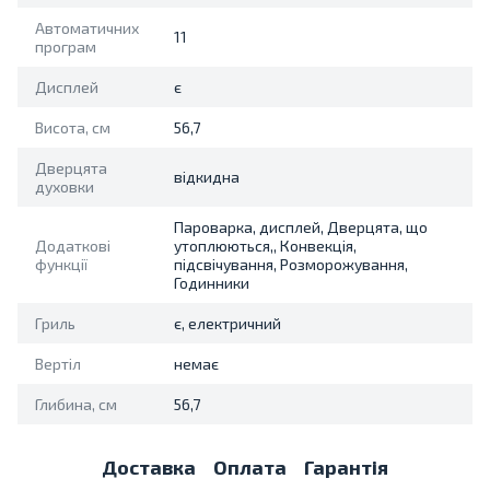
Автоматичних
11
програм
Дисплей
є
Висота, см
56,7
Дверцята
відкидна
духовки
Пароварка, дисплей, Дверцята, що
Додаткові
утоплюються,, Конвекція,
функції
підсвічування, Розморожування,
Годинники
Гриль
є, електричний
Вертіл
немає
Глибина, см
56,7
Доставка
Оплата
Гарантія