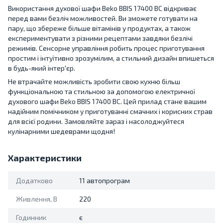
Використання духової шафи Beko BBIS 17400 BC відкриває
перед вами безліч можливостей. Ви зможете готувати на
пару, що збереже більше вітамінів у продуктах, а також
експериментувати з різними рецептами завдяки безлічі
режимів. Сенсорне управління робить процес приготування
простим і інтуїтивно зрозумілим, а стильний дизайн впишеться
в будь-який інтер'єр.
Не втрачайте можливість зробити свою кухню більш
функціональною та стильною за допомогою електричної
духового шафи Beko BBIS 17400 BC. Цей прилад стане вашим
надійним помічником у приготуванні смачних і корисних страв
для всієї родини. Замовляйте зараз і насолоджуйтеся
кулінарними шедеврами щодня!
Характеристики
Додатково
11 автопрограм
Живлення, В
220
Годинник
є