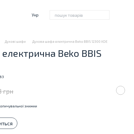
Укр
Духові шафи
Духова шафа електрична Beko BBIS 12300 XDE
електрична Beko BBIS
163
3 грн
опичувальної знижки
иться