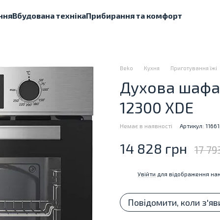
ння
Вбудована техніка
Прибирання та комфорт
Beko
Кухня
Приготування їжі
Духова шафа 
12300 XDE
Немає в наявності
Артикул: 1166
14 828 грн
17 79
Увійти
для відображення нак
%
Повідомити, коли з'яв