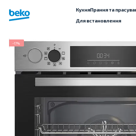
Перейти до основного контенту
Кухня
Прання та прасува
Для встановлення
−17%