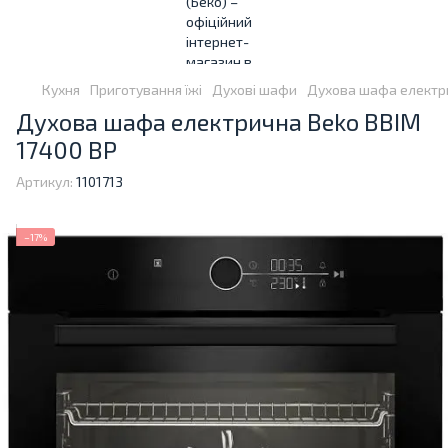
Кухня
Приготування їжі
Духові шафи
Духова шафа електри
Духова шафа електрична Beko BBIM
17400 BP
Артикул:
1101713
−17%