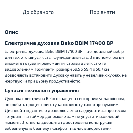
До обраного
Порівняти
Опис
Електрична духовка Beko BBIM 17400 BP
Електрична духовка Beko BBIM 17400 BP – це ідеальний вибір
для тих, хто цінує якість і функціональність. З її допомогою ви
зможете готувати різноманітні страви з легкістю та
задоволенням. Компактні розміри 59.5 x 59.4 x 56.7 см
дозволяють встановити духовку навіть у невеликих кухнях, не
жертвуючи при цьому продуктивністю.
Сучасні технології управління
Духовка електрична Beko оснащена сенсорним управлінням,
що робить процес приготування їжі інтуїтивно зрозумілим.
Дисплей з підсвіткою дозволяє легко слідкувати за процесом
готування, а таймер допоможе вам не упустити важливий
момент. Втоплена дверцята і двостекляна конструкція
забезпечують безпеку і комфорт під час використання.