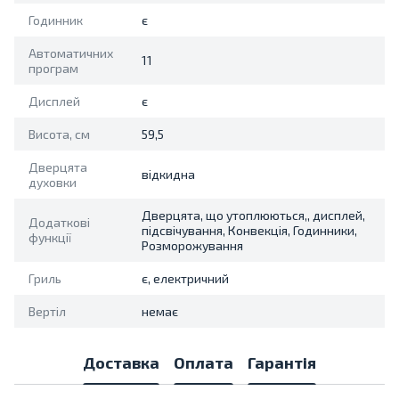
Годинник
є
Автоматичних
11
програм
Дисплей
є
Висота, см
59,5
Дверцята
відкидна
духовки
Дверцята, що утоплюються,, дисплей,
Додаткові
підсвічування, Конвекція, Годинники,
функції
Розморожування
Гриль
є, електричний
Вертіл
немає
Доставка
Оплата
Гарантія