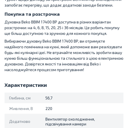
запобігає перегріву, що додає додаткові заходи безпеки.
Покупка та розстрочка
Духовка Beko BBIM 17400 BP доступна в різних варіантах
розстрочки: на 4, 6, 8, 15, 20, 25 і 36 місяців. Це робить покупку
ще більш доступною та зручною для кожного покупця.
Вибираючи духовку Beko BBIM 17400 BP, ви отримуєте
надійного помічника на кухні, який допоможе вам реалізувати
будь-які кулінарні ідеї. Не втрачайте можливість зробити вашу
кухню більш функціональною та стильного з цією електричною
духовкою. Довіртеся якості та інноваціям від Beko і
насолоджуйтеся процесом приготування!
Характеристики
Глибина, см
56,7
Живлення, В
220
Вентилятор охолодження,
Додатково
підсвічування камери