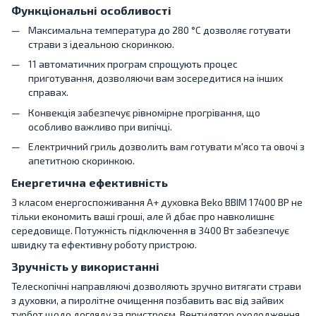
Функціональні особливості
Максимальна температура до 280 °C дозволяє готувати
страви з ідеальною скоринкою.
11 автоматичних програм спрощують процес
приготування, дозволяючи вам зосередитися на інших
справах.
Конвекція забезпечує рівномірне прогрівання, що
особливо важливо при випічці.
Електричний гриль дозволить вам готувати м'ясо та овочі з
апетитною скоринкою.
Енергетична ефективність
З класом енергоспоживання A+ духовка Beko BBIM 17400 BP не
тільки економить ваші гроші, але й дбає про навколишнє
середовище. Потужність підключення в 3400 Вт забезпечує
швидку та ефективну роботу пристрою.
Зручність у використанні
Телескопічні направляючі дозволяють зручно витягати страви
з духовки, а пиролітне очищення позбавить вас від зайвих
турбот щодо догляду за пристроєм. Вентилятор охолодження