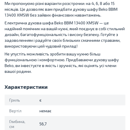
Ми пропонуємо різні варіанти розстрочки: на 4, 6, 8 або 15
місяців. Це дозволяє вам придбати духову шафу Beko BBIM
13400 XMSW без зайвих фінансових навантажень.
Електрична духова шафа Beko BBIM 13400 XMSW — це
надійний помічник на вашій кухні, який поєднує в собі стильний
дизайн, багатофункціональність і високу безпеку. Готуйте з
задоволенням і радуйте своїх близьких смачними стравами,
використовуючи цей чудовий прилад!
Не упустіть можливість зробити вашу кухню більш
функціональною і комфортною. Придбаваючи духову шафу
Beko, ви інвестуєте в якість і зручність, які оцінять усі члени
вашої родини.
Характеристики
Гриль
є
Вертіл
немає
Глибина,
56,7
см