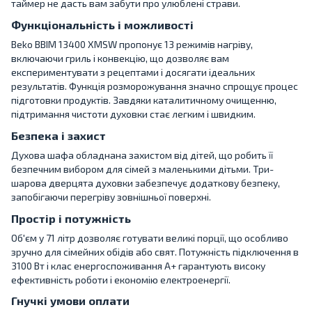
таймер не дасть вам забути про улюблені страви.
Функціональність і можливості
Beko BBIM 13400 XMSW пропонує 13 режимів нагріву,
включаючи гриль і конвекцію, що дозволяє вам
експериментувати з рецептами і досягати ідеальних
результатів. Функція розморожування значно спрощує процес
підготовки продуктів. Завдяки каталитичному очищенню,
підтримання чистоти духовки стає легким і швидким.
Безпека і захист
Духова шафа обладнана захистом від дітей, що робить її
безпечним вибором для сімей з маленькими дітьми. Три-
шарова дверцята духовки забезпечує додаткову безпеку,
запобігаючи перегріву зовнішньої поверхні.
Простір і потужність
Об'єм у 71 літр дозволяє готувати великі порції, що особливо
зручно для сімейних обідів або свят. Потужність підключення в
3100 Вт і клас енергоспоживання A+ гарантують високу
ефективність роботи і економію електроенергії.
Гнучкі умови оплати