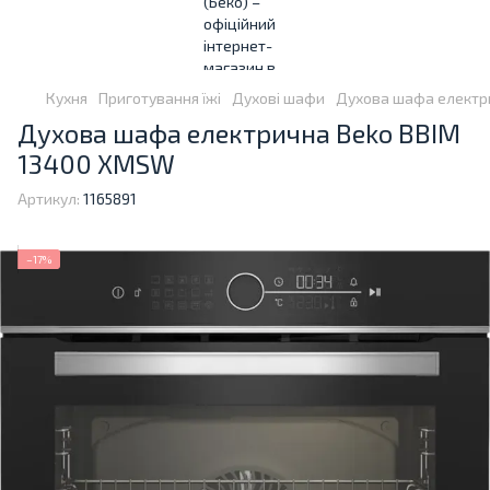
Кухня
Приготування їжі
Духові шафи
Духова шафа електр
Духова шафа електрична Beko BBIM
13400 XMSW
Артикул:
1165891
−17%