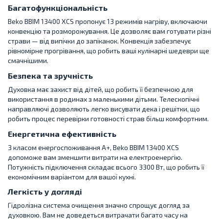
Багатофункціональність
Beko BBIM 13400 XCS пропонує 13 режимів нагріву, включаючи
конвекцію та розморожування. Це дозволяє вам готувати різні
страви — від випічки до запіканок. Конвекція забезпечує
рівномірне прогрівання, що робить ваші кулінарні шедеври ще
смачнішими.
Безпека та зручність
Духовка має захист від дітей, що робить її безпечною для
використання в родинах з маленькими дітьми. Телескопічні
направляючі дозволяють легко висувати дека і решітки, що
робить процес перевірки готовності страв більш комфортним.
Енергетична ефективність
З класом енергоспоживання A+, Beko BBIM 13400 XCS
допоможе вам зменшити витрати на електроенергію.
Потужність підключення складає всього 3300 Вт, що робить її
економічним варіантом для вашої кухні.
Легкість у догляді
Гідролізна система очищення значно спрощує догляд за
духовкою. Вам не доведеться витрачати багато часу на