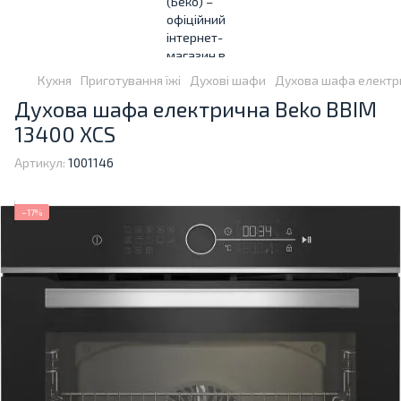
Кухня
Приготування їжі
Духові шафи
Духова шафа електри
Духова шафа електрична Beko BBIM
13400 XCS
Артикул:
1001146
−17%