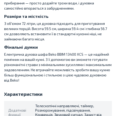
прибирання — просто додайте трохи води, і духовка
самостійно впорається з забрудненнями.
Розміри та місткість
З об'ємом 72 літри, ця духовка підходить для приготування
великих порцій. Висота 59.5 см, ширина 59.4 см і глибина 56.7
см дозволяють встановити її в стандартні кухонні ніші, не
займаючи багато місця.
Фінальні думки
Електрична духова шафа Beko BBIM 13400 XCS — це надійний
помічник на вашій кухні. З її допомогою ви зможете готувати
різноманітні страви з мінімальними зусиллями і максимальним
задоволенням. Не втрачайте можливість зробити вашу кухню
більш функціональною і стильною з цією чудовою духовкою
від Beko!
Характеристики
Телескопічні направляючі, таймер,
Додаткові
Розморожування, підсвічування,
функції
Конвекція, Звуковий сигнал, Захист від